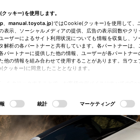
e(クッキー)を使用します。
jp
、
manual.toyota.jp
)ではCookie(クッキー)を使用して
の表示、ソーシャルメディアの提供、広告の表示回数やクリ
ユーザーによるサイト利用状況についても情報を収集し、ソ
タ解析の各パートナーと共有しています。各パートナーは、
各パートナーに提供した他の情報、ユーザーが各パートナー
た他の情報を組み合わせて使用することがあります。当ウェ
ie(クッキー)に同意したこととなります。
許可」をクリックすることで、お客様のデバイスにすべてのCook
ザイン
室内空間
安全性能
コネ
意したことになります。Cookie(クッキー)のオプトアウト
るにあたっては、当社の「
Cookie（クッキー）情報の取り
報
統計
マーケティング