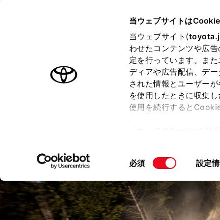
TOYOTA
当ウェブサイトはCooki
当ウェブサイト(
toyota.
わせたコンテンツや広告
ラインアップ
オーナーサポート
トピックス
定を行っています。また
ディアや広告配信、デー
GRヤリス
された情報とユーザーが
を使用したときに収集し
使用を続行するとCook
「すべてのCookieを
価格・グレード
走行性能
デ
ー)が保存されることに同
更、同意を撤回したりす
同
必須
設定情
て
」をご覧ください。
意
の
選
択