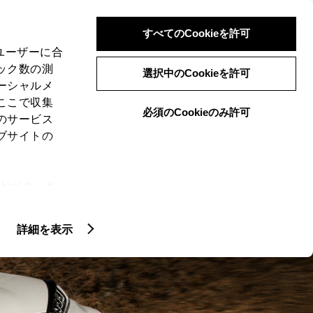
検索
メニュー
ログイン
すべてのCookieを許可
、ユーザーに合
ック数の測
選択中のCookieを許可
ーシャルメ
ここで収集
必須のCookieのみ許可
のサービス
ブサイトの
ie(クッキ
クティッド
カスタマイズカー
アク
、設定の変
扱いについ
詳細を表示