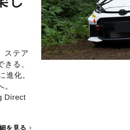
楽し
、ステア
できる、
に進化。
へ。
Direct
細を見る