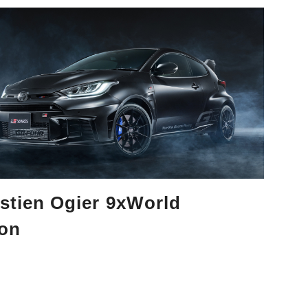
ien Ogier 9xWorld
ion