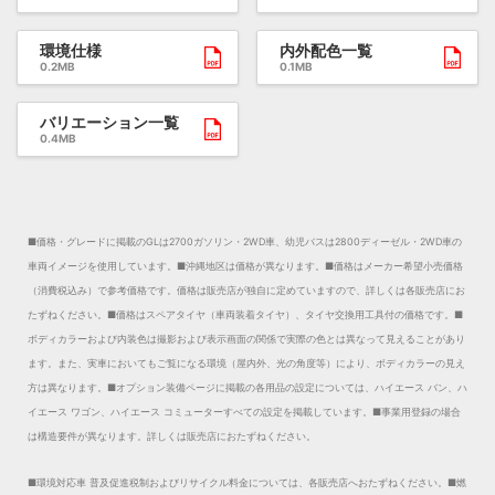
環境仕様
内外配色一覧
0.2MB
0.1MB
バリエーション一覧
0.4MB
■価格・グレードに掲載のGLは2700ガソリン・2WD車、幼児バスは2800ディーゼル・2WD車の
車両イメージを使用しています。
■沖縄地区は価格が異なります。
■価格はメーカー希望小売価格
（消費税込み）で参考価格です。価格は販売店が独自に定めていますので、詳しくは各販売店にお
たずねください。
■価格はスペアタイヤ（車両装着タイヤ）、タイヤ交換用工具付の価格です。
■
ボディカラーおよび内装色は撮影および表示画面の関係で実際の色とは異なって見えることがあり
ます。また、実車においてもご覧になる環境（屋内外、光の角度等）により、ボディカラーの見え
方は異なります。
■オプション装備ページに掲載の各用品の設定については、ハイエース バン、ハ
イエース ワゴン、ハイエース コミューターすべての設定を掲載しています。
■事業用登録の場合
は構造要件が異なります。詳しくは販売店におたずねください。
■環境対応車 普及促進税制およびリサイクル料金については、各販売店へおたずねください。
■燃