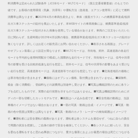
料消費率は定められた試験条件［JC08モード・WLTCモード］（国土交通省審査値）のもとでの
値です。お客様の使用環境（気象、渋滞等）や運転方法（急発進、エアコン使用等）に応じて燃料
消費率は異なります。
■2021年4月の車両生産分より、車体（後面ガラス）への燃費基準達成/低排
出ガス車ステッカーの貼付を廃止いたします。本WEBサイトの車両画像には、燃費基準達成/低排
出ガス車ステッカーが貼付された画像を使用している場合があります。車両のご注文をいただいた
日に関わらず、生産時期が2021年4月以降の場合、燃費基準達成/低排出ガス車ステッカーの貼付が
無くなります。詳しくはお近くの販売店にお問い合わせください。
■表示される画面は、グレード
やオプション装着により設定が異なります。
■WLTCモードは、市街地、郊外、高速道路の各走行
モードを平均的な使用時間配分で構成した国際的な走行モードです。市街地モードは、信号や渋滞
等の影響を受ける比較的低速な走行を想定し、郊外モードは、信号や渋滞等の影響をあまり受けな
い走行を想定、高速道路モードは、高速道路等での走行を想定しています。
■北海道地区の価格に
は寒冷地仕様が含まれます。
■価格にはオプション価格、取付費は含まれていません。
■保険料、
税金（除く消費税）、登録料などの諸費用は別途申し受けます。
■写真は機能説明のために各ラン
プを点灯したものです。実際の走行状態を示すものではありません。
■写真は機能説明のためにボ
ディの一部を切断したカットモデルです。
■画面はハメ込み合成です。
■安全性能の動画は、当該
車種のイメージではない場合があります。
■一部の写真・動画は合成・イメージです。
■写真・動
画の色や照度は実際とは異なります。
■写真・動画のカメラ・レーダーの検知範囲はイメージで
す。
■運転者には安全運転の義務があります。運転者は各システムを過信せず、つねに自らの責任
で周囲の状況を把握し、ご自身の操作で安全を確保してください。
■各システムに頼ったり、安全
を委ねる運転をすると思わぬ事故につながり、重大な傷害におよぶか最悪の場合は死亡につながる