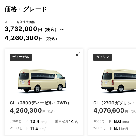
価格・グレード
メーカー希望小売価格
3,762,000
円（税込）
〜
4,260,300
円（税込）
ディーゼル
ガソリン
GL（2800ディーゼル・2WD）
GL（2700ガソリン・
4,260,300
4,076,600
円（税込）
円（税
12.4
14
8.6
JC08モード
乗車定員
JC08モード
km/L
名
km/L
11.6
8.1
WLTCモード
WLTCモード
km/L
km/L