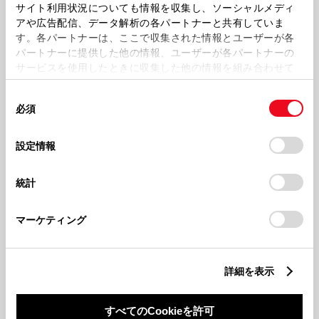
サイト利用状況についても情報を収集し、ソーシャルメディ
い室内。
アや広告配信、データ解析の各パートナーと共有していま
す。各パートナーは、ここで収集された情報とユーザーが各
パートナーに提供した他の情報、ユーザーが各パートナーの
サービスを使用したときに収集した他の情報を組み合わせて
使用することがあります。当ウェブサイトの使用を続行する
同
とCookie(クッキー)に同意したこととなります。
必須
意
の
「すべてのCookieを許可」をクリックすることで、お客様の
選
デバイスにすべてのCookie(クッキー)が保存されることに同
設定情報
択
意したことになります。Cookie(クッキー)のオプトアウト、
設定の変更、同意を撤回したりするにあたっては、当社の
統計
「
Cookie（クッキー）情報の取り扱いについて
」をご覧くだ
さい。
マーケティング
コネクティッド
クルマと情報の連携で、ビジネスシーンにさらなる
安心・快適を。
詳細を表示
すべてのCookieを許可