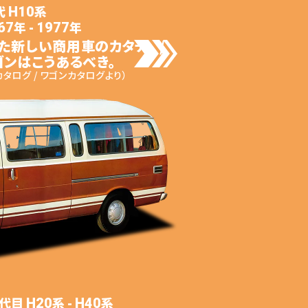
代
系
H10
年 -
年
67
1977
た
新しい商用車のカタチ。 /
ンはこうあるべき。
タログ / ワゴンカタログより）
代目
系
-
系
H20
H40