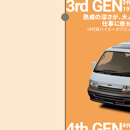
3rd GEN
3
19
熟成の深さが、
大
仕事に差が
（4代目ハイエースワゴン
4th GEN
4