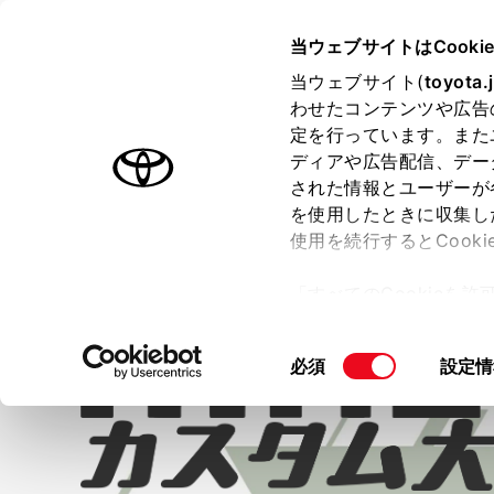
TOYOTA
当ウェブサイトはCooki
当ウェブサイト(
toyota.
わせたコンテンツや広告
ラインアップ
オーナーサポート
トピックス
定を行っています。また
ディアや広告配信、デー
ハイエース バン
された情報とユーザーが
を使用したときに収集し
使用を続行するとCook
「すべてのCookieを
ー)が保存されることに同
更、同意を撤回したりす
同
必須
設定情
て
」をご覧ください。
意
の
選
択