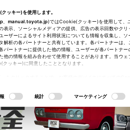
e(クッキー)を使用します。
jp
、
manual.toyota.jp
)ではCookie(クッキー)を使用して
の表示、ソーシャルメディアの提供、広告の表示回数やクリ
ユーザーによるサイト利用状況についても情報を収集し、ソ
タ解析の各パートナーと共有しています。各パートナーは、
価格
各パートナーに提供した他の情報、ユーザーが各パートナー
た他の情報を組み合わせて使用することがあります。当ウェ
ie(クッキー)に同意したこととなります。
許可」をクリックすることで、お客様のデバイスにすべてのCook
意したことになります。Cookie(クッキー)のオプトアウト
るにあたっては、当社の「
Cookie（クッキー）情報の取り
報
統計
マーケティング