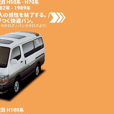
代目
系
-
系
H50
H70
年 -
年
82
1989
人の感性を魅了する。 /
つく快適バン。
カタログ / バンカタログより）
代目
系
H100