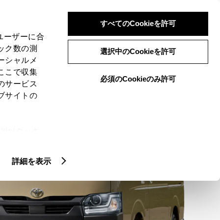
検索
メニュー
ログイン
すべてのCookieを許可
、ユーザーに合
ック数の測
選択中のCookieを許可
ーシャルメ
ここで収集
必須のCookieのみ許可
・グレード
特長
ギャラリー
オプション装備
のサービス
ブサイトの
MENU
ie(クッキ
、設定の変
扱いについ
詳細を表示