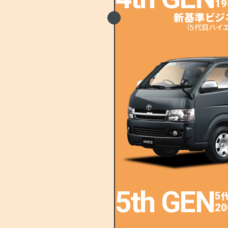
19
新基準ビジ
（5代目ハイ
5th GEN
5
20