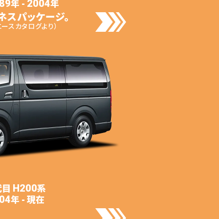
年 -
年
89
2004
ネスパッケージ。
エースカタログより）
代目
系
H200
年 - 現在
04