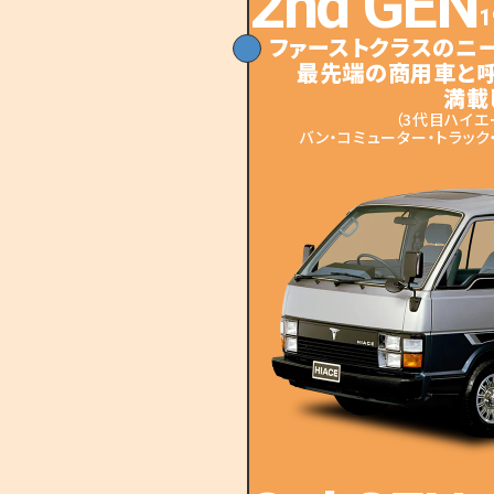
2nd GEN
1
トヨタ純正品を用いて自由な発想で生み出す自分だけ
ファーストクラスのニ
最先端の商用車と
満載
（3代目ハイエ
バン・コミューター・トラック