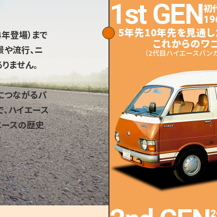
1st GEN
初
。
19
5年先10年先を見通し
4年登場）まで
これからのワゴ
景や流行、ニ
（2代目ハイエースバンカ
りません。
につながるパ
で、ハイエース
エースの歴史
CUSTOMIZE
2