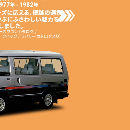
年 -
年
977
1982
の一台
ーズに応える、
優越の選択。 /
呼ぶに
ふさわしい魅力を、
しました。
ースワゴンカタログ /
・
クイックデリバリーカタログより）