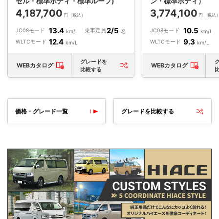
ゼル・標準ボディ・標準ルーフ)
ン・標準ボディ）
4,187,700
3,774,100
円（税込）
円（税込
13.4
2/5
10.5
JC08モード
乗車定員
JC08モード
km/L
名
km/L
12.4
9.3
WLTCモード
WLTCモード
km/L
km/L
グレードを
WEBカタログ
WEBカタログ
比較する
価格・グレード一覧
グレードを比較する