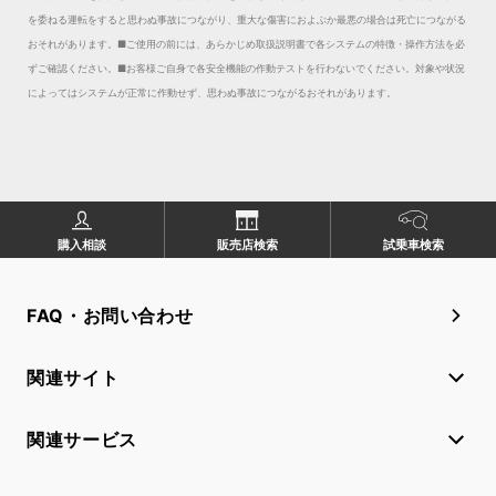
を委ねる運転をすると思わぬ事故につながり、重大な傷害におよぶか最悪の場合は死亡につながる
おそれがあります。
■ご使用の前には、あらかじめ取扱説明書で各システムの特徴・操作方法を必
ずご確認ください。■お客様ご自身で各安全機能の作動テストを行わないでください。対象や状況
によってはシステムが正常に作動せず、思わぬ事故につながるおそれがあります。
購入相談
販売店検索
試乗車検索
FAQ・お問い合わせ
関連サイト
関連サービス