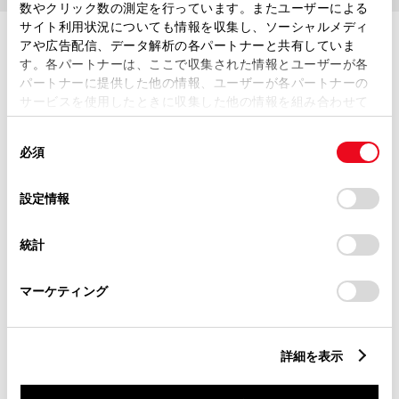
数やクリック数の測定を行っています。またユーザーによる
サイト利用状況についても情報を収集し、ソーシャルメディ
アや広告配信、データ解析の各パートナーと共有していま
す。各パートナーは、ここで収集された情報とユーザーが各
パートナーに提供した他の情報、ユーザーが各パートナーの
ギャラリー
サービスを使用したときに収集した他の情報を組み合わせて
使用することがあります。当ウェブサイトの使用を続行する
同
とCookie(クッキー)に同意したこととなります。
必須
意
の
「すべてのCookieを許可」をクリックすることで、お客様の
選
デバイスにすべてのCookie(クッキー)が保存されることに同
設定情報
EXTERIOR
択
意したことになります。Cookie(クッキー)のオプトアウト、
設定の変更、同意を撤回したりするにあたっては、当社の
外観
統計
「
Cookie（クッキー）情報の取り扱いについて
」をご覧くだ
8photos
さい。
マーケティング
詳細を表示