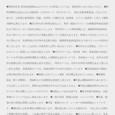
■環境対応車 普及促進税制およびリサイクル料金については、各販売店へおたずねください。
■燃
料消費率は定められた試験条件［JC08モード・WLTCモード］（国土交通省審査値）のもとでの
値です。お客様の使用環境（気象、渋滞等）や運転方法（急発進、エアコン使用等）に応じて燃料
消費率は異なります。
■2021年4月の車両生産分より、車体（後面ガラス）への燃費基準達成/低排
出ガス車ステッカーの貼付を廃止いたします。本WEBサイトの車両画像には、燃費基準達成/低排
出ガス車ステッカーが貼付された画像を使用している場合があります。車両のご注文をいただいた
日に関わらず、生産時期が2021年4月以降の場合、燃費基準達成/低排出ガス車ステッカーの貼付が
無くなります。詳しくはお近くの販売店にお問い合わせください。
■表示される画面は、グレード
やオプション装着により設定が異なります。
■WLTCモードは、市街地、郊外、高速道路の各走行
モードを平均的な使用時間配分で構成した国際的な走行モードです。市街地モードは、信号や渋滞
等の影響を受ける比較的低速な走行を想定し、郊外モードは、信号や渋滞等の影響をあまり受けな
い走行を想定、高速道路モードは、高速道路等での走行を想定しています。
■北海道地区の価格に
は寒冷地仕様が含まれます。
■価格にはオプション価格、取付費は含まれていません。
■保険料、
税金（除く消費税）、登録料などの諸費用は別途申し受けます。
■写真は機能説明のために各ラン
プを点灯したものです。実際の走行状態を示すものではありません。
■写真は機能説明のためにボ
ディの一部を切断したカットモデルです。
■画面はハメ込み合成です。
■安全性能の動画は、当該
車種のイメージではない場合があります。
■一部の写真・動画は合成・イメージです。
■写真・動
画の色や照度は実際とは異なります。
■写真・動画のカメラ・レーダーの検知範囲はイメージで
す。
■運転者には安全運転の義務があります。運転者は各システムを過信せず、つねに自らの責任
で周囲の状況を把握し、ご自身の操作で安全を確保してください。
■各システムに頼ったり、安全