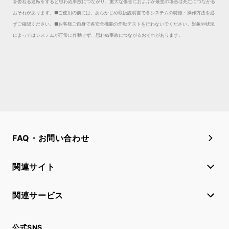
を委ねる運転をすると思わぬ事故につながり、重大な傷害におよぶか最悪の場合は死亡につながる
おそれがあります。
■ご使用の前には、あらかじめ取扱説明書で各システムの特徴・操作方法を必
ずご確認ください。■お客様ご自身で各安全機能の作動テストを行わないでください。対象や状況
によってはシステムが正常に作動せず、思わぬ事故につながるおそれがあります。
FAQ・お問い合わせ
関連サイト
関連サービス
公式SNS