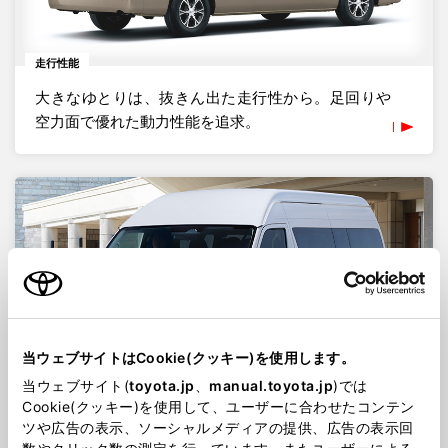
走行性能
大きなゆとりは、抜きん出た走行性から。足回りや
空力面で優れた動力性能を追求。
当ウェブサイトはCookie(クッキー)を使用します。
当ウェブサイト(
toyota.jp
、
manual.toyota.jp
)では
Cookie(クッキー)を使用して、ユーザーに合わせたコンテン
外観・内装
ツや広告の表示、ソーシャルメディアの提供、広告の表示回
機能美を感じさせる外観と、乗る人すべてに心地よ