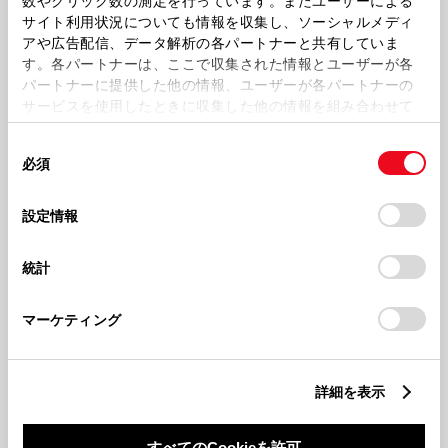
数やクリック数の測定を行っています。またユーザーによる
い室内。
サイト利用状況についても情報を収集し、ソーシャルメディ
アや広告配信、データ解析の各パートナーと共有していま
す。各パートナーは、ここで収集された情報とユーザーが各
パートナーに提供した他の情報、ユーザーが各パートナーの
サービスを使用したときに収集した他の情報を組み合わせて
使用することがあります。当ウェブサイトの使用を続行する
同
とCookie(クッキー)に同意したこととなります。
必須
意
の
「すべてのCookieを許可」をクリックすることで、お客様の
選
デバイスにすべてのCookie(クッキー)が保存されることに同
設定情報
択
意したことになります。Cookie(クッキー)のオプトアウト、
設定の変更、同意を撤回したりするにあたっては、当社の
統計
「
Cookie（クッキー）情報の取り扱いについて
」をご覧くだ
さい。
コネクティッド
マーケティング
クルマと情報の連携で、ビジネスシーンにさらなる
安心・快適を。
詳細を表示
すべてのCookieを許可