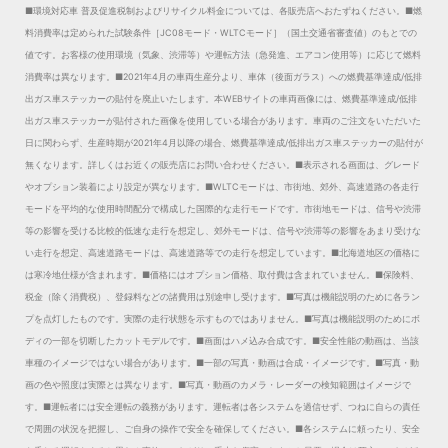
■環境対応車 普及促進税制およびリサイクル料金については、各販売店へおたずねください。
■燃
料消費率は定められた試験条件［JC08モード・WLTCモード］（国土交通省審査値）のもとでの
値です。お客様の使用環境（気象、渋滞等）や運転方法（急発進、エアコン使用等）に応じて燃料
消費率は異なります。
■2021年4月の車両生産分より、車体（後面ガラス）への燃費基準達成/低排
出ガス車ステッカーの貼付を廃止いたします。本WEBサイトの車両画像には、燃費基準達成/低排
出ガス車ステッカーが貼付された画像を使用している場合があります。車両のご注文をいただいた
日に関わらず、生産時期が2021年4月以降の場合、燃費基準達成/低排出ガス車ステッカーの貼付が
無くなります。詳しくはお近くの販売店にお問い合わせください。
■表示される画面は、グレード
やオプション装着により設定が異なります。
■WLTCモードは、市街地、郊外、高速道路の各走行
モードを平均的な使用時間配分で構成した国際的な走行モードです。市街地モードは、信号や渋滞
等の影響を受ける比較的低速な走行を想定し、郊外モードは、信号や渋滞等の影響をあまり受けな
い走行を想定、高速道路モードは、高速道路等での走行を想定しています。
■北海道地区の価格に
は寒冷地仕様が含まれます。
■価格にはオプション価格、取付費は含まれていません。
■保険料、
税金（除く消費税）、登録料などの諸費用は別途申し受けます。
■写真は機能説明のために各ラン
プを点灯したものです。実際の走行状態を示すものではありません。
■写真は機能説明のためにボ
ディの一部を切断したカットモデルです。
■画面はハメ込み合成です。
■安全性能の動画は、当該
車種のイメージではない場合があります。
■一部の写真・動画は合成・イメージです。
■写真・動
画の色や照度は実際とは異なります。
■写真・動画のカメラ・レーダーの検知範囲はイメージで
す。
■運転者には安全運転の義務があります。運転者は各システムを過信せず、つねに自らの責任
で周囲の状況を把握し、ご自身の操作で安全を確保してください。
■各システムに頼ったり、安全