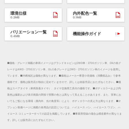
環境仕様
内外配色一覧
0.2MB
0.1MB
バリエーション一覧
機能操作ガイド
0.4MB
■価格・グレード掲載の車両イメージはグランドキャビンは2WD車・2700ガソリン車、DXの各グ
レードは4WD・2700ガソリン車、GLの各グレードは2WD・2700ガソリン車のイメージを使用し
ています。
■沖縄地区は価格が異なります。
■価格はメーカー希望小売価格（消費税込み）で参考
価格です。価格は販売店が独自に定めていますので、詳しくは各販売店におたずねください。
■価
格はスペアタイヤ（車両装着タイヤ）、タイヤ交換用工具付の価格です。
■ボディカラーおよび内
装色は撮影および表示画面の関係で実際の色とは異なって見えることがあります。また、実車にお
いてもご覧になる環境（屋内外、光の角度等）により、ボディカラーの見え方は異なります。
■オ
プション装備ページに掲載の各用品の設定については、ハイエース バン、ハイエース ワゴン、ハ
イエース コミューターすべての設定を掲載しています。
■事業用登録の場合は構造要件が異なりま
す。詳しくは販売店におたずねください。