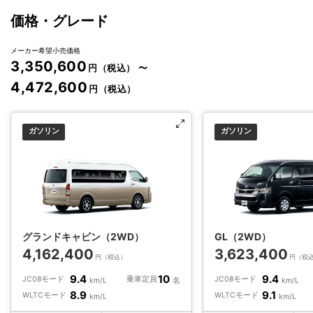
価格・グレード
メーカー希望小売価格
3,350,600
円（税込）
〜
4,472,600
円（税込）
ガソリン
ガソリン
グランドキャビン（2WD）
GL（2WD）
4,162,400
3,623,400
円（税込）
円（税
9.4
10
9.4
JC08モード
乗車定員
JC08モード
km/L
名
km/L
8.9
9.1
WLTCモード
WLTCモード
km/L
km/L