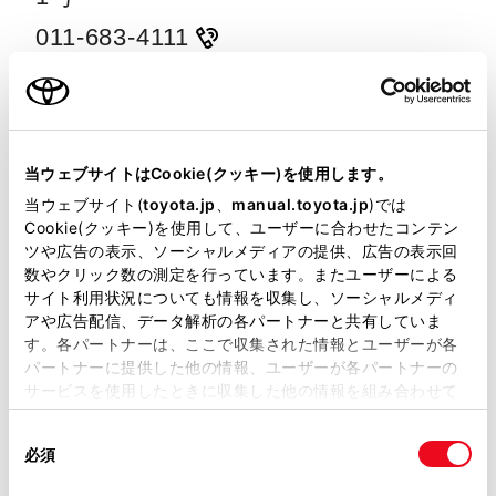
011-683-4111
販売
レンタル
リース
メンテナンス
新琴似店
北海道札幌市北区新琴似8条9丁目1番
当ウェブサイトはCookie(クッキー)を使用します。
1号
当ウェブサイト(
toyota.jp
、
manual.toyota.jp
)では
Cookie(クッキー)を使用して、ユーザーに合わせたコンテン
011-763-8811
ツや広告の表示、ソーシャルメディアの提供、広告の表示回
数やクリック数の測定を行っています。またユーザーによる
販売
レンタル
リース
メンテナンス
サイト利用状況についても情報を収集し、ソーシャルメディ
アや広告配信、データ解析の各パートナーと共有していま
新道店
す。各パートナーは、ここで収集された情報とユーザーが各
パートナーに提供した他の情報、ユーザーが各パートナーの
北海道札幌市東区北34条東19丁目1番
サービスを使用したときに収集した他の情報を組み合わせて
1号
使用することがあります。当ウェブサイトの使用を続行する
同
とCookie(クッキー)に同意したこととなります。
011-784-7211
必須
意
の
「すべてのCookieを許可」をクリックすることで、お客様の
販売
レンタル
リース
メンテナンス