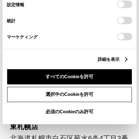
選
デバイスにすべてのCookie(クッキー)が保存されることに同
設定情報
択
意したことになります。Cookie(クッキー)のオプトアウト、
月寒支店
設定の変更、同意を撤回したりするにあたっては、当社の
統計
北海道札幌市豊平区月寒中央通10丁
「
Cookie（クッキー）情報の取り扱いについて
」をご覧くだ
さい。
目2番13号
マーケティング
011-851-6121
販売
レンタル
リース
メンテナンス
詳細を表示
札幌支店
すべてのCookieを許可
北海道札幌市中央区北5条東1丁目2番
5号
選択中のCookieを許可
011-261-3211
必須のCookieのみ許可
販売
レンタル
リース
メンテナンス
東札幌店
北海道札幌市白石区菊水6条4丁目3番