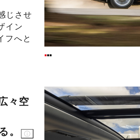
感じさせ
ザイン
イフへと
広々空
る。