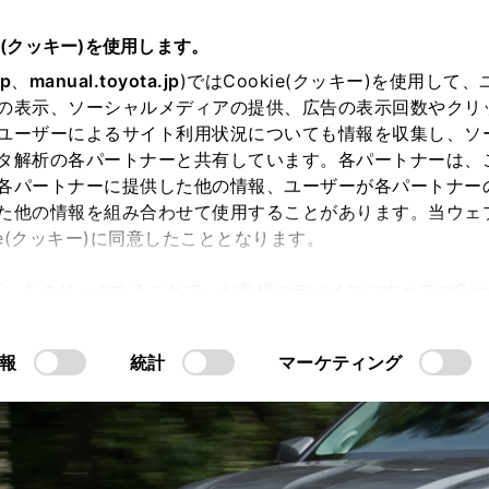
e(クッキー)を使用します。
jp
、
manual.toyota.jp
)ではCookie(クッキー)を使用して
の表示、ソーシャルメディアの提供、広告の表示回数やクリ
ユーザーによるサイト利用状況についても情報を収集し、ソ
タ解析の各パートナーと共有しています。各パートナーは、
各パートナーに提供した他の情報、ユーザーが各パートナー
た他の情報を組み合わせて使用することがあります。当ウェ
ie(クッキー)に同意したこととなります。
許可」をクリックすることで、お客様のデバイスにすべてのCook
意したことになります。Cookie(クッキー)のオプトアウト
るにあたっては、当社の「
Cookie（クッキー）情報の取り
報
統計
マーケティング