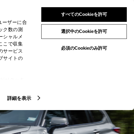
検索
メニュー
ログイン
すべてのCookieを許可
、ユーザーに合
ック数の測
選択中のCookieを許可
ーシャルメ
ここで収集
必須のCookieのみ許可
のサービス
ブサイトの
ie(クッキ
、設定の変
扱いについ
詳細を表示