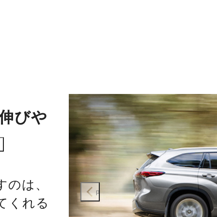
伸びや
すのは、
prev
てくれる