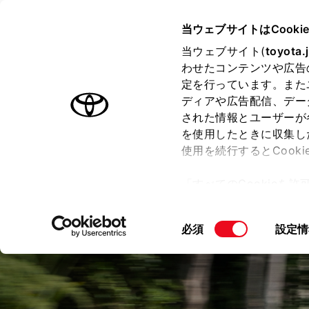
TOYOTA
当ウェブサイトはCooki
当ウェブサイト(
toyota.
わせたコンテンツや広告
ラインアップ
オーナーサポート
トピックス
定を行っています。また
ディアや広告配信、デー
ハイランダー
された情報とユーザーが
を使用したときに収集し
使用を続行するとCook
「すべてのCookieを
ー)が保存されることに同
更、同意を撤回したりす
同
必須
設定情
て
」をご覧ください。
意
の
選
択