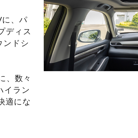
Vに、パ
プディス
ウンドシ
に、数々
ハイラン
快適にな