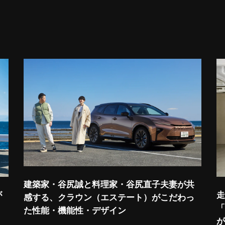
建築家・谷尻誠と料理家・谷尻直子夫妻が共
が
走
感する、クラウン（エステート）がこだわっ
「
た性能・機能性・デザイン
が