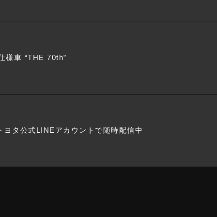
様車 “THE 70th”
トヨタ公式LINEアカウントで随時配信中