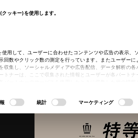
e(クッキー)を使用します。
キー)を使用して、ユーザーに合わせたコンテンツや広告の表示、
示回数やクリック数の測定を行っています。またユーザーに
スト
を収集し、ソーシャルメディアや広告配信、データ解析の各
ートナーは、ここで収集された情報とユーザーが各パートナ
各パートナーのサービスを使用したときに収集した他の情報
CROWN
CROWN
CROW
す。当ウェブサイトの使用を続行するとCookie(クッキー
“SEDAN”
“ESTATE”
“CROSSOV
報
統計
マーケティング
許可」をクリックすることで、お客様のデバイスにすべてのCook
意したことになります。Cookie(クッキー)のオプトアウト
るにあたっては、当社の「
情報の取り扱いについて
こちら