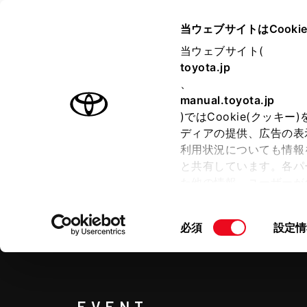
TOYOTA
当ウェブサイトはCooki
当ウェブサイト(
toyota.jp
ラインアップ
オーナーサポート
トピックス
、
manual.toyota.jp
)ではCookie(クッ
ディアの提供、広告の表
利用状況についても情報
と共有しています。各パ
た他の情報、ユーザーが
CROWN
せて使用することがありま
“SPORT”
こととなります。
同
必須
設定情
意
「すべてのCookieを
の
ー)が保存されることに同
選
更、同意を撤回したりす
択
Cookie（クッキー）
FCEVは
EVENT