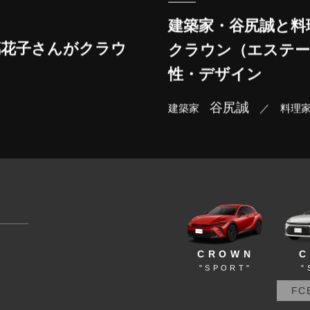
建築家・谷尻誠と料
璃花子さんがクラウ
クラウン（エステー
性・デザイン
谷尻誠
建築家
／ 料理
CROWN
"
"SPORT"
FC