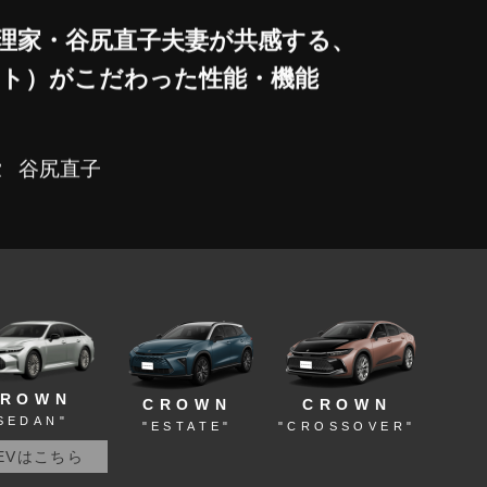
理家・谷尻直子夫妻が共感する、
ト）がこだわった性能・機能
谷尻直子
家
CROWN
CROWN
CROWN
SEDAN"
"ESTATE"
"CROSSOVER"
EVはこちら