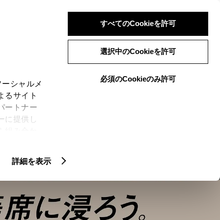
検索
メニュー
ログイン
すべてのCookieを許可
選択中のCookieを許可
必須のCookieのみ許可
ソーシャルメ
よるサイト
LINEUP
ーリーズ
イベント
専門店
パートナー
ーに提供し
を組み合わ
N
CROWN SERIES
)に同意した
ER”
特別仕様車 “THE 70th”
詳細を表示
ie(クッキ
、設定の変