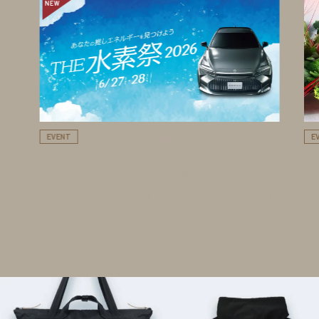
NEW
THE CROWN 愛知高辻
EVENT
E
トヨタ自動車が掲げるマルチパスウェイを体感！水素
人
の新たな魅力に出会える祭典を開催。
ワ
THE CROWN 愛知高辻のレポート