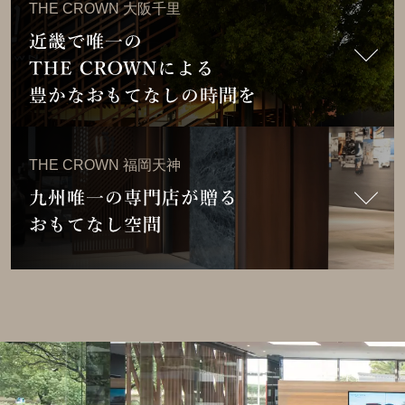
THE CROWN 大阪千里
開催予定のイベント
店舗詳細はこちら
現在ご覧いただけるイベントレポートはありません
現在開催予定のイベントはありません
THE CROWN 愛知高辻
販売店サイトはこちら
とじる
THE CROWN 千葉中央
EVENT
イベント実施レポート
「THE CROWN 千葉中央」オープニングイベント 開催レ
THE CROWN 福岡天神
ポート
開催予定のイベント
店舗詳細はこちら
2025年12月1日(月)～2026年11月
THE CROWN 大阪千里
とじる
25日(水)予定
販売店サイトはこちら
まちの小さな美術館
開催予定のイベント
店舗詳細はこちら
THE CROWN 横浜都筑
EVENT
東海エリアの若手・新進作家の絵画や陶芸などをショウルー
ムの一角にて月替わりで紹介。＜自由鑑賞＞
現在開催予定のイベントはありません
オープン2周年を記念して【女流墨絵作家 蓮水様】によ
THE CROWN 福岡天神
る、クラウンの水墨画パフォーマンスを披露いただきま
THE CROWN 愛知高辻
販売店サイトはこちら