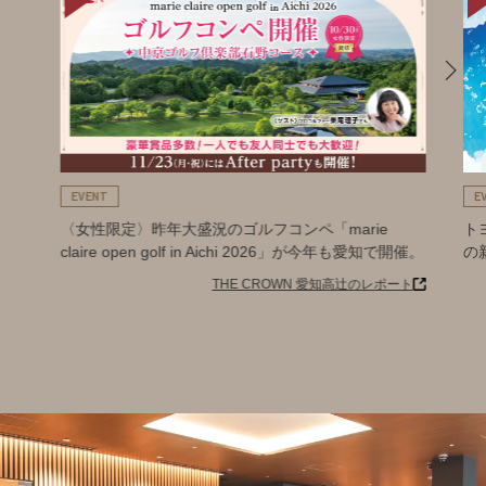
EVENT
E
〈女性限定〉昨年大盛況のゴルフコンペ「marie
ト
claire open golf in Aichi 2026」が今年も愛知で開催。
の
THE CROWN 愛知高辻のレポート