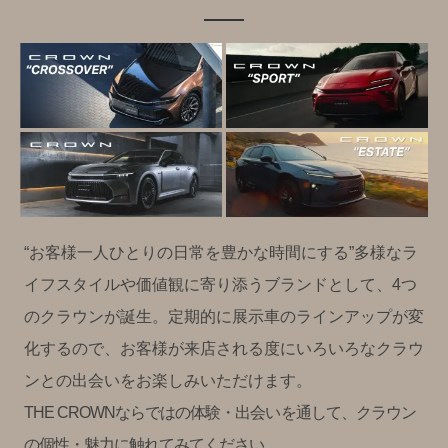
「CROWN STYLE CARAVAN」が福岡で完結
THE CROWN 愛知高辻のレポート
THE CROWN 福岡天神
EVENT
THE CROWN 愛知高辻
EVENT
“お客様一人ひとりの日常を豊かな時間にする”多様なラ
THE CROWN 福岡天神 presents 水素エネルギー×モビリ
人気講師フラワーノリタケの則武潤二さんによるフラワ
ティサミットを開催
イフスタイルや価値観に寄り添うブランドとして、4つ
ーアレンジメントワークショップを開催。
のクラウンが誕生。定期的に展示車のラインアップが変
THE CROWN 愛知高辻のレポート
化するので、お客様が来店される度にいろいろなクラウ
とじる
ンとの出会いをお楽しみいただけます。
とじる
THE CROWNならではの体験・出会いを通して、クラウン
の個性・魅力に触れてみてください。