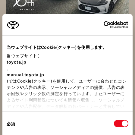
「革新と挑戦」のDNAを宿した16代目クラウンから、
70周年記念モデルが誕生。
当ウェブサイトはCookie(クッキー)を使用します。
詳しくはこちら
当ウェブサイト(
toyota.jp
、
manual.toyota.jp
)ではCookie(クッキー)を使用して、ユーザーに合わせたコン
テンツや広告の表示、ソーシャルメディアの提供、広告の表
示回数やクリック数の測定を行っています。またユーザーに
よるサイト利用状況についても情報を収集し、ソーシャルメ
ディアや広告配信、データ解析の各パートナーと共有してい
ます。各パートナーは、ここで収集された情報とユーザーが
同
各パートナーに提供した他の情報、ユーザーが各パートナー
必須
意
のサービスを使用したときに収集した他の情報を組み合わせ
の
て使用することがあります。当ウェブサイトの使用を続行す