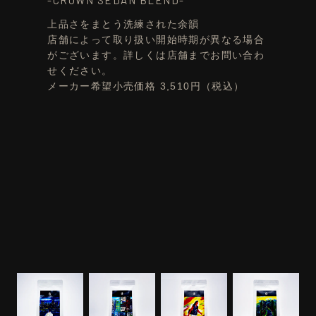
上品さをまとう洗練された余韻
店舗によって取り扱い開始時期が異なる場合
がございます。詳しくは店舗までお問い合わ
せください。
メーカー希望小売価格 3,510円（税込）
・
CROWN CROSSOVER RS "MATTE-METAL"
・
Miniature car -THE CROWN Edition- 13,750円
水素焙煎コーヒー -CROWN CROSSOVER
（税込）
BLEND- 3,510円（税込）
・
・
CROWN SPORT RS "MATTE-METAL"
水素焙煎コーヒー -CROWN SPORT BLEND-
Miniature car -THE CROWN Edition- 13,750円
3,510円（税込）
・
（税込）
水素焙煎コーヒー -CROWN ESTATE BLEND-
・
CROWN Z "MATTE-METAL" Miniature car -
3,510円（税込）
・
THE CROWN Edition- 13,750円（税込）
水素焙煎コーヒー -CROWN SEDAN BLEND-
・
CROWN ESTATE RS "MATTE-METAL"
3,510円（税込）
Miniature car -THE CROWN Edition- 13,750円
（税込）