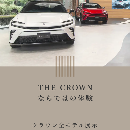
した。
イベント実施レポート
詳しくはこちら
THE CROWN 横浜都筑のレポート
開催予定のイベント
現在ご覧いただけるイベントレポートはありません
現在開催予定のイベントはありません
イベント実施レポート
とじる
NEW
イベント実施レポート
THE CROWN 横浜都筑
EVENT
THE CROWN 横浜都筑こだわりの日本茶を、新茶で楽し
んでいただく「～五感で楽しむ～THE CROWN 横浜都筑
新茶会」を今年も開催
THE CROWN 横浜都筑のレポート
THE CROWN 愛知高辻
EVENT
THE CROWN 福岡天神
トヨタ自動車が掲げるマルチパスウェイを体感！水素の
EVENT
新たな魅力に出会える祭典を開催。
４つのクラウン展示と乗り比べ試乗で三都市を巡る
とじる