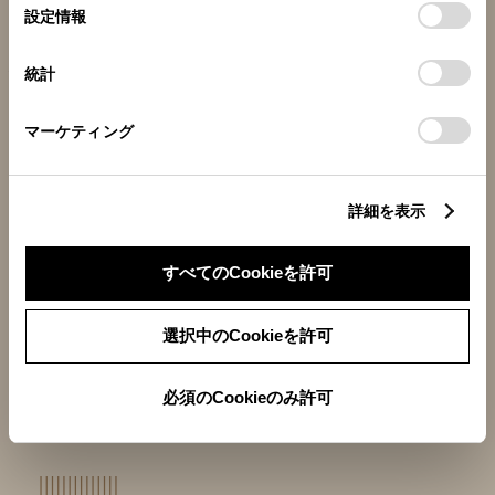
選
るとCookie(クッキー)に同意したこととなります。
設定情報
択
「すべてのCookieを許可」をクリックすることで、お客様の
統計
デバイスにすべてのCookie(クッキー)が保存されることに同
意したことになります。Cookie(クッキー)のオプトアウト、
設定の変更、同意を撤回したりするにあたっては、当社の「
マーケティング
Cookie（クッキー）情報の取り扱いについて
」をご覧ください。
詳細を表示
すべてのCookieを許可
より“自分らしい”クラウンを楽しんでいただけるようボ
ディカラーに関わらずブラックエアロが設定可能に。
選択中のCookieを許可
あなただけのクラウンをお楽しみいただけます。
詳しくはTHE CROWNにお尋ねください。
必須のCookieのみ許可