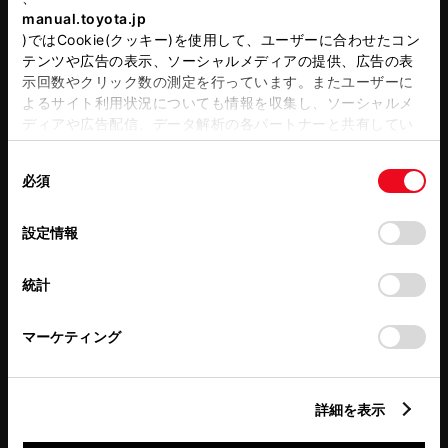
manual.toyota.jp
)ではCookie(クッキー)を使用して、ユーザーに合わせたコン
テンツや広告の表示、ソーシャルメディアの提供、広告の表
示回数やクリック数の測定を行っています。またユーザーに
よるサイト利用状況についても情報を収集し、ソーシャルメ
ディアや広告配信、データ解析の各パートナーと共有してい
エモーショナルな被写体、そのフィロソフィーを撮る
ます。各パートナーは、ここで収集された情報とユーザーが
同
各パートナーに提供した他の情報、ユーザーが各パートナー
写真家 HIRO KIMURA
必須
意
のサービスを使用したときに収集した他の情報を組み合わせ
の
て使用することがあります。当ウェブサイトの使用を続行す
選
るとCookie(クッキー)に同意したこととなります。
設定情報
択
「すべてのCookieを許可」をクリックすることで、お客様の
統計
デバイスにすべてのCookie(クッキー)が保存されることに同
意したことになります。Cookie(クッキー)のオプトアウト、
設定の変更、同意を撤回したりするにあたっては、当社の「
マーケティング
Cookie（クッキー）情報の取り扱いについて
」をご覧ください。
詳細を表示