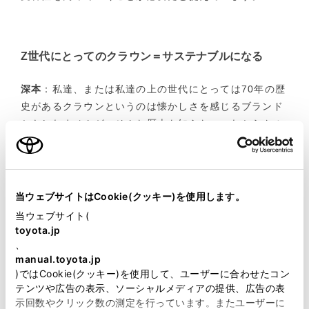
Z世代にとってのクラウン＝サステナブルになる
深本
：私達、または私達の上の世代にとっては70年の歴
史があるクラウンというのは懐かしさを感じるブランド
かもしれませんが、そんな歴史を知らないこれからクル
マに乗り始めるZ世代の人たちにしてみたらFCEVをライ
ンアップに据えているクラウンというのは、サステナブ
ルなクルマであるという新しい価値の創造の象徴として
捉えられるのではないでしょうか。とても革新的な存在
当ウェブサイトはCookie(クッキー)を使用します。
だと感じました。
当ウェブサイト(
toyota.jp
、
清水
：深本さんから革新という言葉を聞くことができ
manual.toyota.jp
て、鳥肌が立つような興奮を覚えました。実は、初代ク
)ではCookie(クッキー)を使用して、ユーザーに合わせたコン
ラウンが誕生した1955年から現在まで大事にしてきた開
テンツや広告の表示、ソーシャルメディアの提供、広告の表
発のスピリットが、まさに「革新と挑戦」なんです。
示回数やクリック数の測定を行っています。またユーザーに