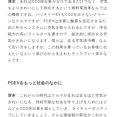
清水
：あれはCO2排出量がゼロであるだけでなく、空気
をよりきれいにして排出するという燃料電池車ならでは
の機能ですね。バッテリーEVもCO2を出さないクリー
ンなクルマですが、FCEVは水素に酸素を反応させるた
めに外からシステムに空気を取り入れるんですが、浄化
能力の高いフィルターを通すので、副次的に排出する空
気がきれいになります。僕らは「走る空気清浄機」なん
て言い方をしますが、この効果を乗っているお客様に伝
えたいなという遊び心から生まれたディスプレイ表示な
んです。
FCEVをもっと社会のなかに
深本
：これからの時代はクルマが走れば走るほど空気が
きれいになる。持続可能な社会を作り上げるためにはど
んどんCO2排出量を減らしていき、ネイチャーポジティ
ブにしていきましょう。そんな価値観の変化がこれから