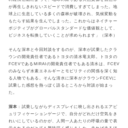
が再生しきれないスピードで消費しすぎてしまった。地
球上に生息している多くの森林が破壊され、気候変動を
もたらす結果を生んでしまった。これからはネイチャー
ポジティブがグローバルスタンダードな価値観として、
ビジネスを転換していくことが求められます」（深本）
そんな深本と今回対談をするのが、深本が試乗したクラ
ウンの開発責任者であるトヨタの清水竜太郎。トヨタの
FCEVであるMIRAIの開発責任者でもある清水は、FCEV
のみならず水素エネルギーとモビリティの関係を深く知
る人物でもある。そんな清水に深本がクラウンFCEVに
試乗した感想を熱っぽく語るところから対談が始まっ
た。
深本
：試乗しながらディスプレイに映し出されるエアピ
ュリフィケーションゲージで、自分がどれだけ空気をき
れいにしているのかが、人間一人あたりの呼吸の量で表
示されるのがとても興味深く感じました。走れば走るほ