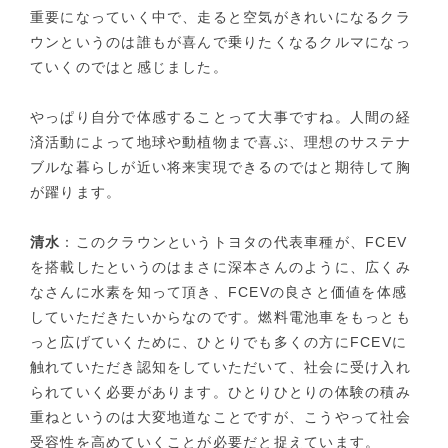
重要になっていく中で、走ると空気がきれいになるクラ
ウンというのは誰もが喜んで乗りたくなるクルマになっ
ていくのではと感じました。
やっぱり自分で体感することって大事ですね。人間の経
済活動によって地球や動植物まで喜ぶ、理想のサステナ
ブルな暮らしが近い将来実現できるのではと期待して胸
が躍ります。
清水
：このクラウンというトヨタの代表車種が、FCEV
を搭載したというのはまさに深本さんのように、広くみ
なさんに水素を知って頂き、FCEVの良さと価値を体感
していただきたいからなのです。燃料電池車をもっとも
っと広げていくために、ひとりでも多くの方にFCEVに
触れていただき認知をしていただいて、社会に受け入れ
られていく必要があります。ひとりひとりの体験の積み
重ねというのは大変地道なことですが、こうやって社会
受容性を高めていくことが必要だと捉えています。