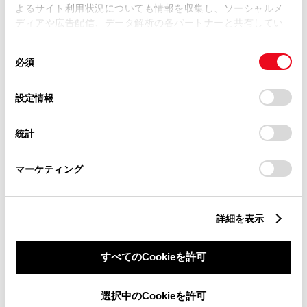
FCEVをクラウンに採用したのも、その革新の精神から
よるサイト利用状況についても情報を収集し、ソーシャルメ
の挑戦です。わたしたちの思いを鋭く見抜かれて、驚き
ディアや広告配信、データ解析の各パートナーと共有してい
ます。各パートナーは、ここで収集された情報とユーザーが
ました。
同
各パートナーに提供した他の情報、ユーザーが各パートナー
必須
意
のサービスを使用したときに収集した他の情報を組み合わせ
──革新と挑戦というキーワードからは、今回のクラウン
の
て使用することがあります。当ウェブサイトの使用を続行す
のモデルチェンジにあたって４つのボディタイプのクラ
選
るとCookie(クッキー)に同意したこととなります。
設定情報
ウンが登場したということも衝撃的でしたね。
択
「すべてのCookieを許可」をクリックすることで、お客様の
統計
デバイスにすべてのCookie(クッキー)が保存されることに同
清水
：お客様のニーズやクルマの使い方、クルマに求め
意したことになります。Cookie(クッキー)のオプトアウト、
るものが多様化しているなかで、クラウンはひとつの形
設定の変更、同意を撤回したりするにあたっては、当社の「
マーケティング
じゃなくていいんじゃないかという飛躍が起こりまし
Cookie（クッキー）情報の取り扱いについて
た。同時にパワートレインも多様なものを用意していま
」をご覧ください。
す。ハイブリッドがあり、プラグインハイブリッドがあ
詳細を表示
り、燃料電池もあります。ライフスタイルの多様化とと
もにエネルギーソリューションの多様化ということにも
すべてのCookieを許可
対応しています。
選択中のCookieを許可
深本
：必ずしもすべてがBEVまたは、FCEVである必要