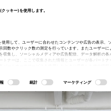
e(クッキー)を使用します。
キー)を使用して、ユーザーに合わせたコンテンツや広告の表示、
示回数やクリック数の測定を行っています。またユーザーに
スト
を収集し、ソーシャルメディアや広告配信、データ解析の各
ートナーは、ここで収集された情報とユーザーが各パートナ
各パートナーのサービスを使用したときに収集した他の情報
CROWN
CROWN
CROW
す。当ウェブサイトの使用を続行するとCookie(クッキー
“SEDAN”
“ESTATE”
“CROSSOV
報
統計
マーケティング
許可」をクリックすることで、お客様のデバイスにすべてのCook
意したことになります。Cookie(クッキー)のオプトアウト
るにあたっては、当社の「
情報の取り扱いについて
こちら