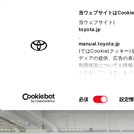
TOYOTA
当ウェブサイトはCooki
当ウェブサイト(
toyota.jp
ラインアップ
オーナーサポート
トピックス
、
manual.toyota.jp
)ではCookie(クッ
ディアの提供、広告の表
利用状況についても情報
と共有しています。各パ
た他の情報、ユーザーが
CROWN
せて使用することがありま
“SPORT”
こととなります。
同
必須
設定情
意
「すべてのCookieを
の
ー)が保存されることに同
選
更、同意を撤回したりす
択
Cookie（クッキー）
FCEVは