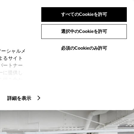
検索
メニュー
ログイン
すべてのCookieを許可
選択中のCookieを許可
必須のCookieのみ許可
ソーシャルメ
よるサイト
LINEUP
ーリーズ
イベント
専門店
パートナー
ーに提供し
を組み合わ
N
CROWN SERIES
)に同意した
ER”
特別仕様車 “THE 70th”
詳細を表示
ie(クッキ
、設定の変