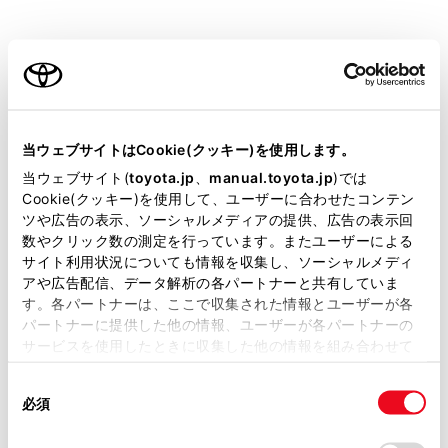
当ウェブサイトはCookie(クッキー)を使用します。
当ウェブサイト(
toyota.jp
、
manual.toyota.jp
)では
Cookie(クッキー)を使用して、ユーザーに合わせたコンテン
ツや広告の表示、ソーシャルメディアの提供、広告の表示回
数やクリック数の測定を行っています。またユーザーによる
サイト利用状況についても情報を収集し、ソーシャルメディ
アや広告配信、データ解析の各パートナーと共有していま
す。各パートナーは、ここで収集された情報とユーザーが各
パートナーに提供した他の情報、ユーザーが各パートナーの
サービスを使用したときに収集した他の情報を組み合わせて
使用することがあります。当ウェブサイトの使用を続行する
同
とCookie(クッキー)に同意したこととなります。
必須
意
の
「すべてのCookieを許可」をクリックすることで、お客様の
Application error: a client-side exception has occurred (see the