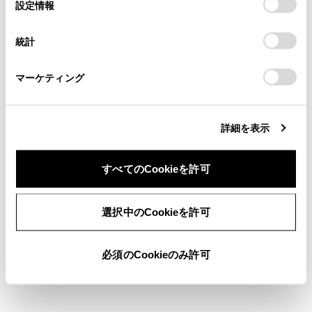
選
デバイスにすべてのCookie(クッキー)が保存されることに同
設定情報
browser console for more information).
択
意したことになります。Cookie(クッキー)のオプトアウト、
設定の変更、同意を撤回したりするにあたっては、当社の
統計
「
Cookie（クッキー）情報の取り扱いについて
」をご覧くだ
さい。
マーケティング
詳細を表示
すべてのCookieを許可
選択中のCookieを許可
必須のCookieのみ許可