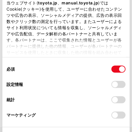
当ウェブサイト(
toyota.jp
、
manual.toyota.jp
)では
さなげアドベンチャーフィールド
Cookie(クッキー)を使用して、ユーザーに合わせたコンテン
TEAM LANDCRUISER TOYOTA AUTO
ツや広告の表示、ソーシャルメディアの提供、広告の表示回
数やクリック数の測定を行っています。またユーザーによる
BODY
サイト利用状況についても情報を収集し、ソーシャルメディ
TOYOTA CONIQ PRO inc.
アや広告配信、データ解析の各パートナーと共有していま
す。各パートナーは、ここで収集された情報とユーザーが各
パートナーに提供した他の情報、ユーザーが各パートナーの
サービスを使用したときに収集した他の情報を組み合わせて
使用することがあります。当ウェブサイトの使用を続行する
同
とCookie(クッキー)に同意したこととなります。
必須
意
の
「すべてのCookieを許可」をクリックすることで、お客様の
選
デバイスにすべてのCookie(クッキー)が保存されることに同
設定情報
択
意したことになります。Cookie(クッキー)のオプトアウト、
設定の変更、同意を撤回したりするにあたっては、当社の
統計
「
Cookie（クッキー）情報の取り扱いについて
」をご覧くだ
さい。
マーケティング