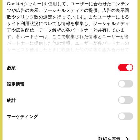
Cookie(クッキー)を使用して、ユーザーに合わせたコンテン
必要な費用
クルマの持ち方
ツや広告の表示、ソーシャルメディアの提供、広告の表示回
車両価格以外に
新車はもちろん、
数やクリック数の測定を行っています。またユーザーによる
必要な費用を解説
中古車・サブスクも
サイト利用状況についても情報を収集し、ソーシャルメディ
選べる
アや広告配信、データ解析の各パートナーと共有していま
す。各パートナーは、ここで収集された情報とユーザーが各
パートナーに提供した他の情報、ユーザーが各パートナーの
サービスを使用したときに収集した他の情報を組み合わせて
使用することがあります。当ウェブサイトの使用を続行する
同
とCookie(クッキー)に同意したこととなります。
必須
選べて嬉しい!
意外と知らない
意
の
「すべてのCookieを許可」をクリックすることで、お客様の
支払いプラン
車種と税金の話
選
デバイスにすべてのCookie(クッキー)が保存されることに同
設定情報
自分に合った方法が
クルマの購入に掛かる
択
意したことになります。Cookie(クッキー)のオプトアウト、
選べる豊富なプラン
税金について解説
設定の変更、同意を撤回したりするにあたっては、当社の
統計
「
Cookie（クッキー）情報の取り扱いについて
」をご覧くだ
さい。
マーケティング
詳細を表示