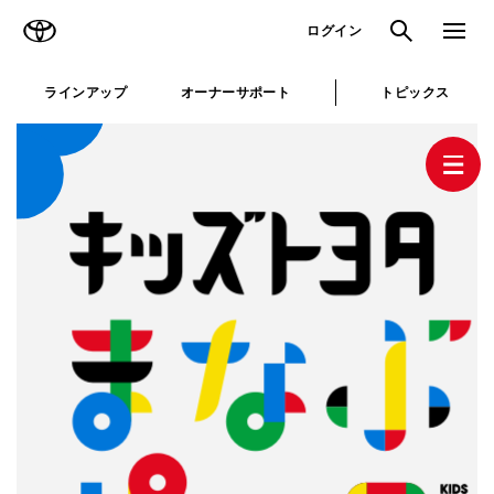
TOYOTA
検索
メニュ
ログイン
と
ラインアップ
オーナーサポート
トピックス
じ
る
キッズトヨタまなぶパークとは