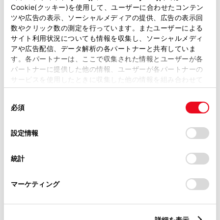
Cookie(クッキー)を使用して、ユーザーに合わせたコンテン
ツや広告の表示、ソーシャルメディアの提供、広告の表示回
数やクリック数の測定を行っています。またユーザーによる
サイト利用状況についても情報を収集し、ソーシャルメディ
アや広告配信、データ解析の各パートナーと共有していま
す。各パートナーは、ここで収集された情報とユーザーが各
パートナーに提供した他の情報、ユーザーが各パートナーの
サービスを使用したときに収集した他の情報を組み合わせて
使用することがあります。当ウェブサイトの使用を続行する
同
とCookie(クッキー)に同意したこととなります。
2026.06.23
必須
意
の
「すべてのCookieを許可」をクリックすることで、お客様の
愛知トヨタ「夢のおしごと体験フェス」
選
デバイスにすべてのCookie(クッキー)が保存されることに同
設定情報
でトヨタキッズモビリティプログラムを
択
意したことになります。Cookie(クッキー)のオプトアウト、
実施しました！
設定の変更、同意を撤回したりするにあたっては、当社の
2026年4月に開催された愛知トヨタ主催
統計
「
Cookie（クッキー）情報の取り扱いについて
」をご覧くだ
のイベント「夢のおしごと体験フェ
さい。
ス」。エンジニアやカーレーサーといっ
マーケティング
たクルマに関わるものから、コックさ
ん、ラジオDJ、警察官、パティシエな
詳細を表示