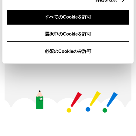
ど多彩な職業体験が用意され、２日間で
6,000名を超えるファミリー層が来場し
もっと見る
すべてのCookieを許可
ました。当日は天候にも恵まれ、来場者
の皆さんは心地よい春の風を感じなが
選択中のCookieを許可
ら、のんびりと会場内を散歩するように
様々な体験を楽しんでいました。
必須のCookieのみ許可
活動一覧へ
そのワークショップの一つとして、「ト
ヨタキッズモビリティプログラム」が実
施されました。