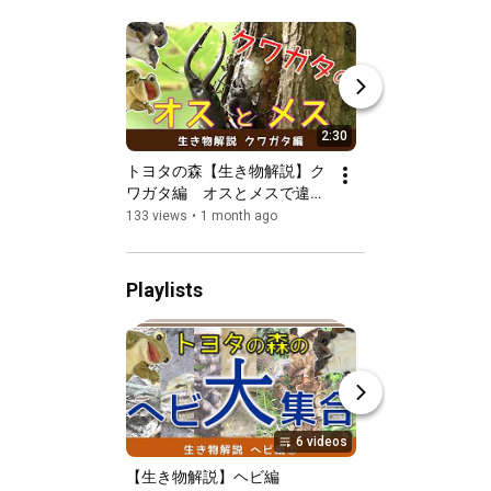
2:30
トヨタの森【生き物解説】ク
トヨタの森【生き
ワガタ編　オスとメスで違
ササビ編⑦　ムサ
う！？クワガタのハサミの使
がた
133 views
•
1 month ago
316 views
•
4 month
い方
Playlists
6 videos
【生き物解説】ヘビ編
【生き物解説】バ