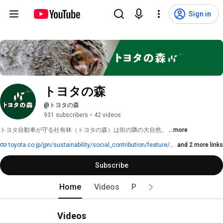
Sign in
トヨタの森
@トヨタの森
931 subscribers
•
42 videos
トヨタ自動車が守る社有林（トヨタの森）は街の隣の大自然。 
...more
toyota.co.jp/jpn/sustainability/social_contribution/feature/forest/forest_of_toyota/blog
and 2 more links
Subscribe
Home
Videos
Playlists
Videos