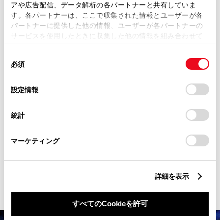
アや広告配信、データ解析の各パートナーと共有していま
コネクティッド
す。各パートナーは、ここで収集された情報とユーザーが各
パートナーに提供した他の情報、ユーザーが各パートナーの
安心、便利、快適への
サービスを使用したときに収集した他の情報を組み合わせて
使用することがあります。当ウェブサイトの使用を続行する
同
とCookie(クッキー)に同意したこととなります。
つながり。
必須
意
の
「すべてのCookieを許可」をクリックすることで、お客様の
選
デバイスにすべてのCookie(クッキー)が保存されることに同
設定情報
運転中でも、離れていても、MIRAIが
択
意したことになります。Cookie(クッキー)のオプトアウト、
パートナーに。クルマと情報をつな
設定の変更、同意を撤回したりするにあたっては、当社の
統計
「
Cookie（クッキー）情報の取り扱いについて
」をご覧くだ
ぐコネクティッドによって、移動を
さい。
スマートにサポートします。
マーケティング
詳細を見る
詳細を表示
すべてのCookieを許可