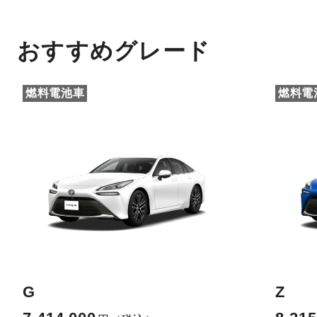
おすすめグレード
燃料電池車
燃料電
G
Z