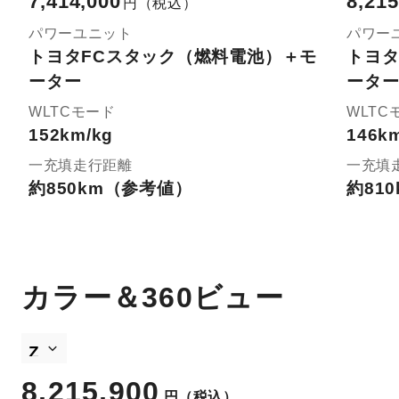
7,414,000
8,215
円
（税込）
パワーユニット
パワー
トヨタFCスタック（燃料電池）＋モ
トヨタ
ーター
ータ
WLTCモード
WLTC
152km/kg
146k
一充填走行距離
一充填
約850km（参考値）
約81
カラー＆360ビュー
8,215,900
円
（税込）