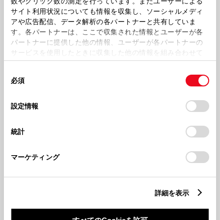
数やクリック数の測定を行っています。またユーザーによる
毎日気持ちよく使える、開放的な室内と乗り降りのしやすさ。
サイト利用状況についても情報を収集し、ソーシャルメディ
アや広告配信、データ解析の各パートナーと共有していま
★. 軽キャブトラックNo.1。■運転席前方にエンジンルームを持たない車体構造の軽小型トラ
ックとして、室内幅がNo.1。2026年3月現在。トヨタ自動車（株）調べ。自社および他社
す。各パートナーは、ここで収集された情報とユーザーが各
にも同数値の車があります。
*1. 社内測定値。
パートナーに提供した他の情報、ユーザーが各パートナーの
サービスを使用したときに収集した他の情報を組み合わせて
使用することがあります。当ウェブサイトの使用を続行する
同
とCookie(クッキー)に同意したこととなります。
収納スペース
必須
意
の
「すべてのCookieを許可」をクリックすることで、お客様の
選
デバイスにすべてのCookie(クッキー)が保存されることに同
設定情報
択
意したことになります。Cookie(クッキー)のオプトアウト、
設定の変更、同意を撤回したりするにあたっては、当社の
統計
「
Cookie（クッキー）情報の取り扱いについて
」をご覧くだ
さい。
マーケティング
詳細を表示
使いやすい室内で、「働く」を効率的に。