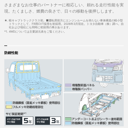
さまざまなお仕事のパートナーに相応しい、頼れる走行性能を実
現。たくましさ、燃費の良さで、日々の移動を後押しします。
★. 軽キャブトラッククラス初。■運転席前方にエンジンルームを持たない車体構造の軽小型
トラックとして、FR用CVT採用を初採用。2026年3月現在。トヨタ自動車（株）調べ。自
社および他社にも同時に初採用の車があります。
*1. 4WDについては主要諸元表をご覧ください。
防錆性能