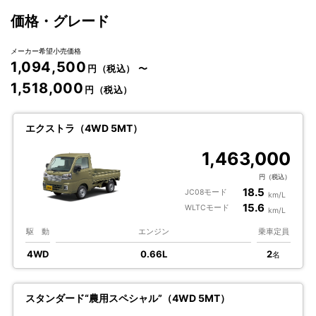
価格・グレード
メーカー希望小売価格
1,094,500
円（税込）
〜
1,518,000
円（税込）
エクストラ（4WD 5MT）
1,463,000
円（税込）
18.5
JC08モード
km/L
15.6
WLTCモード
km/L
駆 動
エンジン
乗車定員
4WD
0.66L
2
名
スタンダード“農用スペシャル”（4WD 5MT）