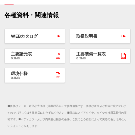
各種資料・関連情報
WEBカタログ
取扱説明書
主要諸元表
主要装備一覧表
0.1MB
0.2MB
環境仕様
0.1MB
■価格はメーカー希望小売価格（消費税込み）で参考価格です。価格は販売店が独自に定めていま
すので、詳しくは各販売店におたずねください。
■価格はスペアタイヤ、タイヤ交換用工具付の価
格です。
■ボディカラーおよび内装色は撮影の条件、ご覧になる画面によって実際の色とは異なっ
て見えることがあります。