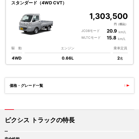
スタンダード（4WD CVT）
1,303,500
円（税込）
20.9
JC08モード
km/L
15.8
WLTCモード
km/L
駆 動
エンジン
乗車定員
4WD
0.66L
2
名
価格・グレード一覧
ピクシス トラックの特長
安全性能