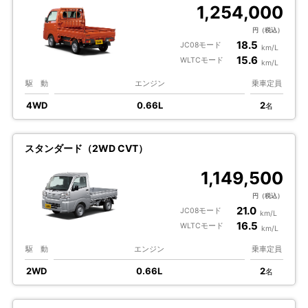
1,254,000
円（税込）
18.5
JC08モード
km/L
15.6
WLTCモード
km/L
駆 動
エンジン
乗車定員
4WD
0.66L
2
名
スタンダード（2WD CVT）
1,149,500
円（税込）
21.0
JC08モード
km/L
16.5
WLTCモード
km/L
駆 動
エンジン
乗車定員
2WD
0.66L
2
名