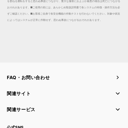
を委ねる運転をすると思わぬ事故につながり、重大な傷害におよぶか最悪の場合は死亡につながる
おそれがあります。
■ご使用の前には、あらかじめ取扱説明書で各システムの特徴・操作方法を必
ずご確認ください。■お客様ご自身で各安全機能の作動テストを行わないでください。対象や状況
によってはシステムが正常に作動せず、思わぬ事故につながるおそれがあります。
FAQ・お問い合わせ
関連サイト
関連サービス
公式SNS