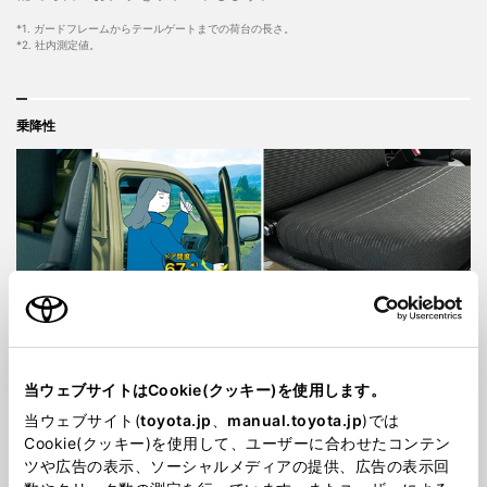
*1. ガードフレームからテールゲートまでの荷台の長さ。
*2. 社内測定値。
乗降性
当ウェブサイトはCookie(クッキー)を使用します。
当ウェブサイト(
toyota.jp
、
manual.toyota.jp
)では
開放的な室内とスムーズな乗降性で、「働
Cookie(クッキー)を使用して、ユーザーに合わせたコンテン
く」を快適に。
ツや広告の表示、ソーシャルメディアの提供、広告の表示回