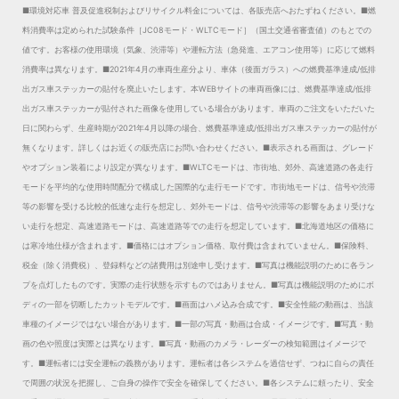
■環境対応車 普及促進税制およびリサイクル料金については、各販売店へおたずねください。
■燃
料消費率は定められた試験条件［JC08モード・WLTCモード］（国土交通省審査値）のもとでの
値です。お客様の使用環境（気象、渋滞等）や運転方法（急発進、エアコン使用等）に応じて燃料
消費率は異なります。
■2021年4月の車両生産分より、車体（後面ガラス）への燃費基準達成/低排
出ガス車ステッカーの貼付を廃止いたします。本WEBサイトの車両画像には、燃費基準達成/低排
出ガス車ステッカーが貼付された画像を使用している場合があります。車両のご注文をいただいた
日に関わらず、生産時期が2021年4月以降の場合、燃費基準達成/低排出ガス車ステッカーの貼付が
無くなります。詳しくはお近くの販売店にお問い合わせください。
■表示される画面は、グレード
やオプション装着により設定が異なります。
■WLTCモードは、市街地、郊外、高速道路の各走行
モードを平均的な使用時間配分で構成した国際的な走行モードです。市街地モードは、信号や渋滞
等の影響を受ける比較的低速な走行を想定し、郊外モードは、信号や渋滞等の影響をあまり受けな
い走行を想定、高速道路モードは、高速道路等での走行を想定しています。
■北海道地区の価格に
は寒冷地仕様が含まれます。
■価格にはオプション価格、取付費は含まれていません。
■保険料、
税金（除く消費税）、登録料などの諸費用は別途申し受けます。
■写真は機能説明のために各ラン
プを点灯したものです。実際の走行状態を示すものではありません。
■写真は機能説明のためにボ
ディの一部を切断したカットモデルです。
■画面はハメ込み合成です。
■安全性能の動画は、当該
車種のイメージではない場合があります。
■一部の写真・動画は合成・イメージです。
■写真・動
画の色や照度は実際とは異なります。
■写真・動画のカメラ・レーダーの検知範囲はイメージで
す。
■運転者には安全運転の義務があります。運転者は各システムを過信せず、つねに自らの責任
で周囲の状況を把握し、ご自身の操作で安全を確保してください。
■各システムに頼ったり、安全