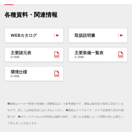
各種資料・関連情報
WEBカタログ
取扱説明書
主要諸元表
主要装備一覧表
0.1MB
0.2MB
環境仕様
0.1MB
■価格はメーカー希望小売価格（消費税込み）で参考価格です。価格は販売店が独自に定めていま
すので、詳しくは各販売店におたずねください。
■価格はスペアタイヤ、タイヤ交換用工具付の価
格です。
■ボディカラーおよび内装色は撮影の条件、ご覧になる画面によって実際の色とは異なっ
て見えることがあります。