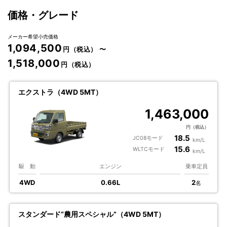
価格・グレード
メーカー希望小売価格
1,094,500
円（税込）
〜
1,518,000
円（税込）
エクストラ（4WD 5MT）
1,463,000
円（税込）
18.5
JC08モード
km/L
15.6
WLTCモード
km/L
駆 動
エンジン
乗車定員
4WD
0.66L
2
名
スタンダード“農用スペシャル”（4WD 5MT）