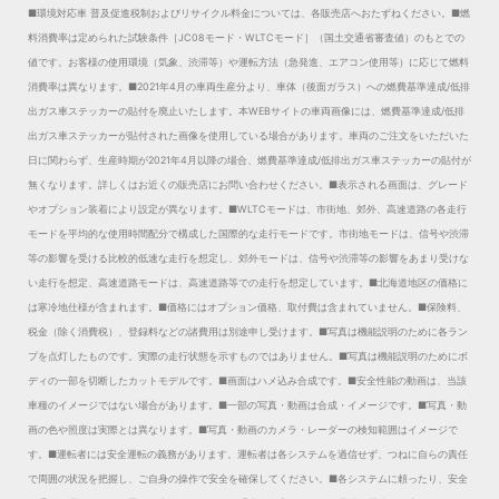
■環境対応車 普及促進税制およびリサイクル料金については、各販売店へおたずねください。
■燃
料消費率は定められた試験条件［JC08モード・WLTCモード］（国土交通省審査値）のもとでの
値です。お客様の使用環境（気象、渋滞等）や運転方法（急発進、エアコン使用等）に応じて燃料
消費率は異なります。
■2021年4月の車両生産分より、車体（後面ガラス）への燃費基準達成/低排
出ガス車ステッカーの貼付を廃止いたします。本WEBサイトの車両画像には、燃費基準達成/低排
出ガス車ステッカーが貼付された画像を使用している場合があります。車両のご注文をいただいた
日に関わらず、生産時期が2021年4月以降の場合、燃費基準達成/低排出ガス車ステッカーの貼付が
無くなります。詳しくはお近くの販売店にお問い合わせください。
■表示される画面は、グレード
やオプション装着により設定が異なります。
■WLTCモードは、市街地、郊外、高速道路の各走行
モードを平均的な使用時間配分で構成した国際的な走行モードです。市街地モードは、信号や渋滞
等の影響を受ける比較的低速な走行を想定し、郊外モードは、信号や渋滞等の影響をあまり受けな
い走行を想定、高速道路モードは、高速道路等での走行を想定しています。
■北海道地区の価格に
は寒冷地仕様が含まれます。
■価格にはオプション価格、取付費は含まれていません。
■保険料、
税金（除く消費税）、登録料などの諸費用は別途申し受けます。
■写真は機能説明のために各ラン
プを点灯したものです。実際の走行状態を示すものではありません。
■写真は機能説明のためにボ
ディの一部を切断したカットモデルです。
■画面はハメ込み合成です。
■安全性能の動画は、当該
車種のイメージではない場合があります。
■一部の写真・動画は合成・イメージです。
■写真・動
画の色や照度は実際とは異なります。
■写真・動画のカメラ・レーダーの検知範囲はイメージで
す。
■運転者には安全運転の義務があります。運転者は各システムを過信せず、つねに自らの責任
で周囲の状況を把握し、ご自身の操作で安全を確保してください。
■各システムに頼ったり、安全