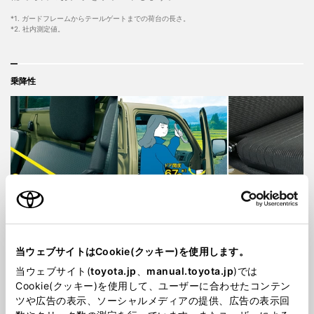
*1. ガードフレームからテールゲートまでの荷台の長さ。
*2. 社内測定値。
乗降性
当ウェブサイトはCookie(クッキー)を使用します。
当ウェブサイト(
toyota.jp
、
manual.toyota.jp
)では
開放的な室内とスムーズな乗降性で、「働
Cookie(クッキー)を使用して、ユーザーに合わせたコンテン
く」を快適に。
ツや広告の表示、ソーシャルメディアの提供、広告の表示回