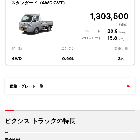
スタンダード（4WD CVT）
1,303,500
円（税込）
20.9
JC08モード
km/L
15.8
WLTCモード
km/L
駆 動
エンジン
乗車定員
4WD
0.66L
2
名
価格・グレード一覧
ピクシス トラックの特長
安全性能