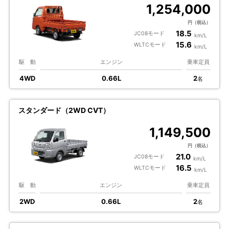
1,254,000
円（税込）
18.5
JC08モード
km/L
15.6
WLTCモード
km/L
駆 動
エンジン
乗車定員
4WD
0.66L
2
名
スタンダード（2WD CVT）
1,149,500
円（税込）
21.0
JC08モード
km/L
16.5
WLTCモード
km/L
駆 動
エンジン
乗車定員
2WD
0.66L
2
名