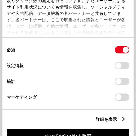
数やクリック数の測定を行っています。またユーザーによる
毎日気持ちよく使える、開放的な室内と乗り降りのしやすさ。
サイト利用状況についても情報を収集し、ソーシャルメディ
アや広告配信、データ解析の各パートナーと共有していま
★. 軽キャブトラックNo.1。■運転席前方にエンジンルームを持たない車体構造の軽小型トラ
ックとして、室内幅がNo.1。2026年3月現在。トヨタ自動車（株）調べ。自社および他社
す。各パートナーは、ここで収集された情報とユーザーが各
にも同数値の車があります。
*1. 社内測定値。
パートナーに提供した他の情報、ユーザーが各パートナーの
サービスを使用したときに収集した他の情報を組み合わせて
使用することがあります。当ウェブサイトの使用を続行する
同
とCookie(クッキー)に同意したこととなります。
収納スペース
必須
意
の
「すべてのCookieを許可」をクリックすることで、お客様の
選
デバイスにすべてのCookie(クッキー)が保存されることに同
設定情報
択
意したことになります。Cookie(クッキー)のオプトアウト、
設定の変更、同意を撤回したりするにあたっては、当社の
統計
「
Cookie（クッキー）情報の取り扱いについて
」をご覧くだ
さい。
マーケティング
詳細を表示
使いやすい室内で、「働く」を効率的に。