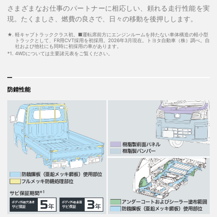
さまざまなお仕事のパートナーに相応しい、頼れる走行性能を実
現。たくましさ、燃費の良さで、日々の移動を後押しします。
★. 軽キャブトラッククラス初。■運転席前方にエンジンルームを持たない車体構造の軽小型
トラックとして、FR用CVT採用を初採用。2026年3月現在。トヨタ自動車（株）調べ。自
社および他社にも同時に初採用の車があります。
*1. 4WDについては主要諸元表をご覧ください。
防錆性能