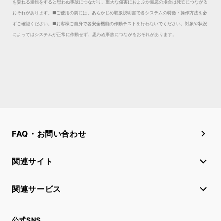
を委ねる運転をすると思わぬ事故につながり、重大な傷害におよぶか最悪の場合は死亡につながる
おそれがあります。
■ご使用の前には、あらかじめ取扱説明書で各システムの特徴・操作方法を必
ずご確認ください。■お客様ご自身で各安全機能の作動テストを行わないでください。対象や状況
によってはシステムが正常に作動せず、思わぬ事故につながるおそれがあります。
FAQ・お問い合わせ
関連サイト
関連サービス
公式SNS