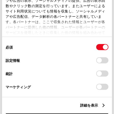
ツや広告の表示、ソーシャルメディアの提供、広告の表示回
カスタムスタイル
数やクリック数の測定を行っています。またユーザーによる
サイト利用状況についても情報を収集し、ソーシャルメディ
洗練された走りと美
アや広告配信、データ解析の各パートナーと共有していま
す。各パートナーは、ここで収集された情報とユーザーが各
パートナーに提供した他の情報、ユーザーが各パートナーの
しさを。
サービスを使用したときに収集した他の情報を組み合わせて
使用することがあります。当ウェブサイトの使用を続行する
同
とCookie(クッキー)に同意したこととなります。
必須
意
詳細を見る
の
「すべてのCookieを許可」をクリックすることで、お客様の
選
デバイスにすべてのCookie(クッキー)が保存されることに同
設定情報
択
意したことになります。Cookie(クッキー)のオプトアウト、
設定の変更、同意を撤回したりするにあたっては、当社の
統計
「
Cookie（クッキー）情報の取り扱いについて
」をご覧くだ
WEBカタログ・スペ
さい。
マーケティング
ック情報
詳細を表示