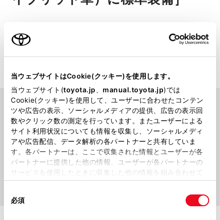
スポーティかつエレガントな、ハイ
ブリッド車専用アルミホイール。
当ウェブサイトはCookie(クッキー)を使用します。
当ウェブサイト(
toyota.jp
、
manual.toyota.jp
)では
Cookie(クッキー)を使用して、ユーザーに合わせたコンテン
ツや広告の表示、ソーシャルメディアの提供、広告の表示回
数やクリック数の測定を行っています。またユーザーによる
サイト利用状況についても情報を収集し、ソーシャルメディ
アや広告配信、データ解析の各パートナーと共有していま
す。各パートナーは、ここで収集された情報とユーザーが各
パートナーに提供した他の情報、ユーザーが各パートナーの
サービスを使用したときに収集した他の情報を組み合わせて
使用することがあります。当ウェブサイトの使用を続行する
同
とCookie(クッキー)に同意したこととなります。
必須
意
の
「すべてのCookieを許可」をクリックすることで、お客様の