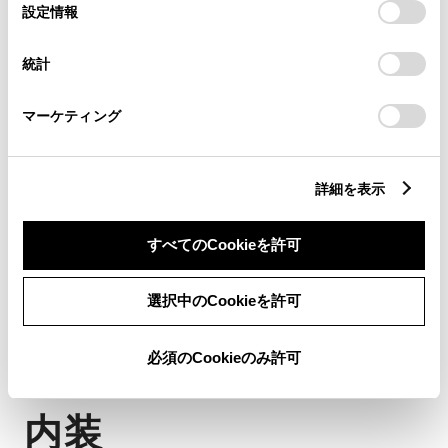
選
デバイスにすべてのCookie(クッキー)が保存されることに同
195/60R17タイヤ＆17×6½Jアル
設定情報
択
意したことになります。Cookie(クッキー)のオプトアウト、
ミホイール（樹脂フルキャップ
設定の変更、同意を撤回したりするにあたっては、当社の
統計
「
Cookie（クッキー）情報の取り扱いについて
」をご覧くだ
［ダークグレーメタリック＋マ
さい。
マーケティング
ットブラック塗装］付）
［Uに標準装備］
詳細を表示
すべてのCookieを許可
ダークな塗装でスポーティさを演出
した、Uグレード専用樹脂フルキャッ
選択中のCookieを許可
プ。
必須のCookieのみ許可
内装