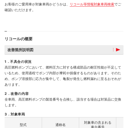
お客様のご愛用車が対象車両かどうかは、
リコール等情報対象車両検索
でご
確認いただけます。
リコールの概要
改善箇所説明図
1．不具合の状況
高圧燃料ポンプにおいて、燃料圧力に対する構成部品の耐圧性能が不足して
いるため、使用過程でポンプ内部が摩耗や損傷するものがあります。そのた
め、ポンプ溶接部に応力が集中して、亀裂が発生し燃料漏れに至るおそれが
あります。
2．改善の内容
全車両、高圧燃料ポンプの製造番号を点検し、該当する場合は対策品に交換
します。
3．対象車両
対象車の含まれる
型式
通称名
車台番号