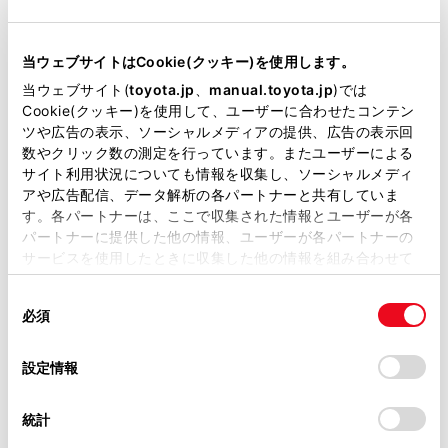
注意：
1.対象車の含まれる車台番号の範囲には、対象とならない車両も含まれますので、詳細につ
いては最寄りのトヨタ販売店にお問い合わせください。
2.対象車の製作期間はご購入の時期とは異なります。
当ウェブサイトはCookie(クッキー)を使用します。
当ウェブサイト(
toyota.jp
、
manual.toyota.jp
)では
Cookie(クッキー)を使用して、ユーザーに合わせたコンテン
ツや広告の表示、ソーシャルメディアの提供、広告の表示回
お客様へのお願い
数やクリック数の測定を行っています。またユーザーによる
サイト利用状況についても情報を収集し、ソーシャルメディ
ご愛用の皆様には、ご迷惑をおかけして誠に申し訳ございませんが、トヨタ
アや広告配信、データ解析の各パートナーと共有していま
販売店からご案内させていただきますので、お早めに、最寄りのご愛用車取
す。各パートナーは、ここで収集された情報とユーザーが各
り扱い販売店へご来店日時をご予約いただき、点検・修理（無料）をお受け
パートナーに提供した他の情報、ユーザーが各パートナーの
いただきますようお願い申し上げます。
サービスを使用したときに収集した他の情報を組み合わせて
使用することがあります。当ウェブサイトの使用を続行する
ご愛用の皆様には大変ご迷惑をおかけ致しましたこと、心からお詫び申し上
同
とCookie(クッキー)に同意したこととなります。
げます。
必須
意
お車に関するご質問はお近くのトヨタ販売店または、
トップページ
下部のお客様相談センタ
の
「すべてのCookieを許可」をクリックすることで、お客様の
ーへお問い合わせください。
選
デバイスにすべてのCookie(クッキー)が保存されることに同
設定情報
択
意したことになります。Cookie(クッキー)のオプトアウト、
設定の変更、同意を撤回したりするにあたっては、当社の
統計
「
Cookie（クッキー）情報の取り扱いについて
」をご覧くだ
一覧へ戻る
さい。