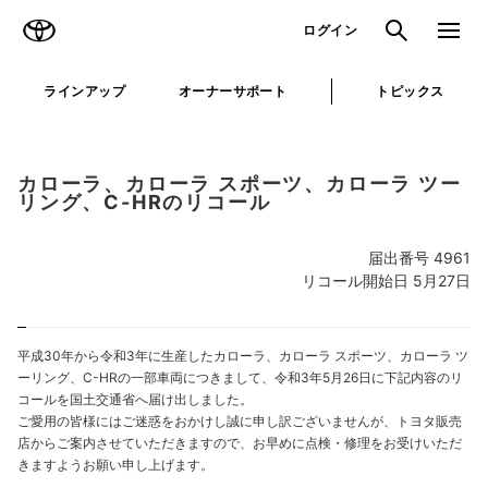
TOYOTA
検索
メニュ
ログイン
ラインアップ
オーナーサポート
トピックス
カローラ、カローラ スポーツ、カローラ ツー
リング、C-HRのリコール
届出番号 4961
リコール開始日 5月27日
平成30年から令和3年に生産したカローラ、カローラ スポーツ、カローラ ツ
ーリング、C-HRの一部車両につきまして、令和3年5月26日に下記内容のリ
コールを国土交通省へ届け出しました。
ご愛用の皆様にはご迷惑をおかけし誠に申し訳ございませんが、トヨタ販売
店からご案内させていただきますので、お早めに点検・修理をお受けいただ
きますようお願い申し上げます。