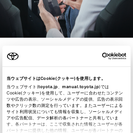
コネクティッド
スマートフォン連携
当ウェブサイトはCookie(クッキー)を使用します。
で、ナビ案内や音楽再
当ウェブサイト(
toyota.jp
、
manual.toyota.jp
)では
Cookie(クッキー)を使用して、ユーザーに合わせたコンテン
生も快適に。
ツや広告の表示、ソーシャルメディアの提供、広告の表示回
数やクリック数の測定を行っています。またユーザーによる
サイト利用状況についても情報を収集し、ソーシャルメディ
ディスプレイオーディオとスマート
アや広告配信、データ解析の各パートナーと共有していま
す。各パートナーは、ここで収集された情報とユーザーが各
フォンを接続するだけで、いつもの
パートナーに提供した他の情報、ユーザーが各パートナーの