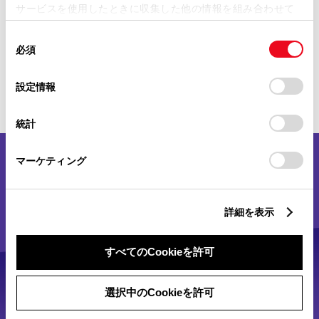
地図アプリやプレイリストが大画面
サービスを使用したときに収集した他の情報を組み合わせて
使用することがあります。当ウェブサイトの使用を続行する
で操作できる。
同
とCookie(クッキー)に同意したこととなります。
必須
意
の
「すべてのCookieを許可」をクリックすることで、お客様の
詳細を見る
選
デバイスにすべてのCookie(クッキー)が保存されることに同
設定情報
択
意したことになります。Cookie(クッキー)のオプトアウト、
設定の変更、同意を撤回したりするにあたっては、当社の
統計
「
Cookie（クッキー）情報の取り扱いについて
」をご覧くだ
さい。
マーケティング
詳細を表示
すべてのCookieを許可
選択中のCookieを許可