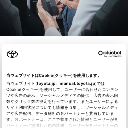
コネクティッド
スマートフォン連携
当ウェブサイトはCookie(クッキー)を使用します。
で、ナビ案内や音楽再
当ウェブサイト(
toyota.jp
、
manual.toyota.jp
)では
Cookie(クッキー)を使用して、ユーザーに合わせたコンテン
生も快適に。
ツや広告の表示、ソーシャルメディアの提供、広告の表示回
数やクリック数の測定を行っています。またユーザーによる
サイト利用状況についても情報を収集し、ソーシャルメディ
ディスプレイオーディオとスマート
アや広告配信、データ解析の各パートナーと共有していま
す。各パートナーは、ここで収集された情報とユーザーが各
フォンを接続するだけで、いつもの
パートナーに提供した他の情報、ユーザーが各パートナーの