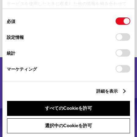
地図アプリやプレイリストが大画面
サービスを使用したときに収集した他の情報を組み合わせて
使用することがあります。当ウェブサイトの使用を続行する
で操作できる。
同
とCookie(クッキー)に同意したこととなります。
必須
意
の
「すべてのCookieを許可」をクリックすることで、お客様の
詳細を見る
選
デバイスにすべてのCookie(クッキー)が保存されることに同
設定情報
択
意したことになります。Cookie(クッキー)のオプトアウト、
設定の変更、同意を撤回したりするにあたっては、当社の
統計
「
Cookie（クッキー）情報の取り扱いについて
」をご覧くだ
さい。
マーケティング
詳細を表示
すべてのCookieを許可
選択中のCookieを許可