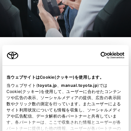
コネクティッド
スマートフォン連携
当ウェブサイトはCookie(クッキー)を使用します。
で、ナビ案内や音楽再
当ウェブサイト(
toyota.jp
、
manual.toyota.jp
)では
Cookie(クッキー)を使用して、ユーザーに合わせたコンテン
生も快適に。
ツや広告の表示、ソーシャルメディアの提供、広告の表示回
数やクリック数の測定を行っています。またユーザーによる
サイト利用状況についても情報を収集し、ソーシャルメディ
ディスプレイオーディオとスマート
アや広告配信、データ解析の各パートナーと共有していま
す。各パートナーは、ここで収集された情報とユーザーが各
フォンを接続するだけで、いつもの
パートナーに提供した他の情報、ユーザーが各パートナーの