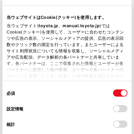
クルマ購入ガイドはこちら
当ウェブサイトはCookie(クッキー)を使用します。
当ウェブサイト(
toyota.jp
、
manual.toyota.jp
)では
Cookie(クッキー)を使用して、ユーザーに合わせたコンテン
ツや広告の表示、ソーシャルメディアの提供、広告の表示回
購入サポート
数やクリック数の測定を行っています。またユーザーによる
サイト利用状況についても情報を収集し、ソーシャルメディ
アや広告配信、データ解析の各パートナーと共有していま
す。各パートナーは、ここで収集された情報とユーザーが各
パートナーに提供した他の情報、ユーザーが各パートナーの
サービスを使用したときに収集した他の情報を組み合わせて
見積りシミュレーション
使用することがあります。当ウェブサイトの使用を続行する
同
とCookie(クッキー)に同意したこととなります。
必須
意
お好みのボディカラー、オプショ
の
「すべてのCookieを許可」をクリックすることで、お客様の
ンを組み合わせて、簡単ステップ
選
デバイスにすべてのCookie(クッキー)が保存されることに同
設定情報
でお見積りいただけます。
択
意したことになります。Cookie(クッキー)のオプトアウト、
設定の変更、同意を撤回したりするにあたっては、当社の
統計
「
Cookie（クッキー）情報の取り扱いについて
」をご覧くだ
販売店検索
さい。