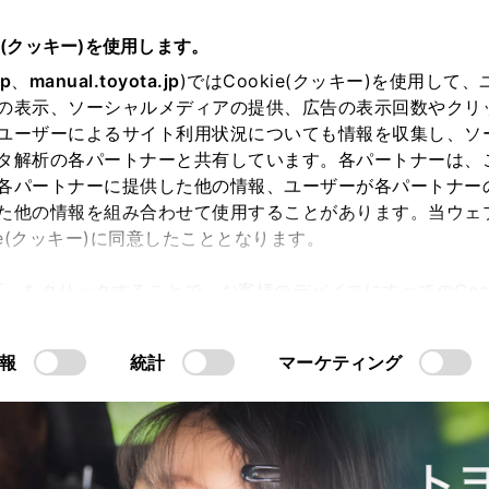
e(クッキー)を使用します。
jp
、
manual.toyota.jp
)ではCookie(クッキー)を使用して
の表示、ソーシャルメディアの提供、広告の表示回数やクリ
ユーザーによるサイト利用状況についても情報を収集し、ソ
タ解析の各パートナーと共有しています。各パートナーは、
各パートナーに提供した他の情報、ユーザーが各パートナー
た他の情報を組み合わせて使用することがあります。当ウェ
ie(クッキー)に同意したこととなります。
許可」をクリックすることで、お客様のデバイスにすべてのCook
意したことになります。Cookie(クッキー)のオプトアウト
るにあたっては、当社の「
Cookie（クッキー）情報の取り
報
統計
マーケティング