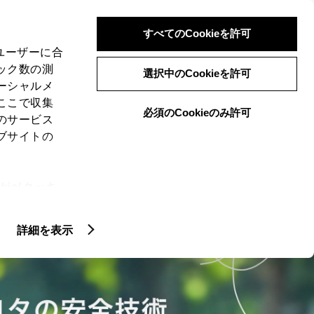
検索
メニュー
ログイン
すべてのCookieを許可
、ユーザーに合
ック数の測
選択中のCookieを許可
ーシャルメ
ここで収集
必須のCookieのみ許可
のサービス
ブサイトの
ie(クッキ
、設定の変
扱いについ
詳細を表示