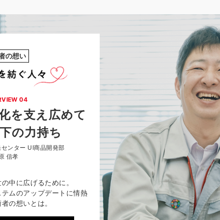
者の想い
RVIEW 04
化を支え
広めて
下の力持ち
センター UI商品開発部
原 信孝
世の中に広げるために。
ステムのアップデートに情熱
術者の想いとは。