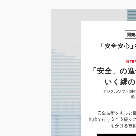
開発
INTE
「安全」の進
いく縁の
デジタルソフト開発
船
安全技術をもっと
無線で行う安全支援シ
をかける技