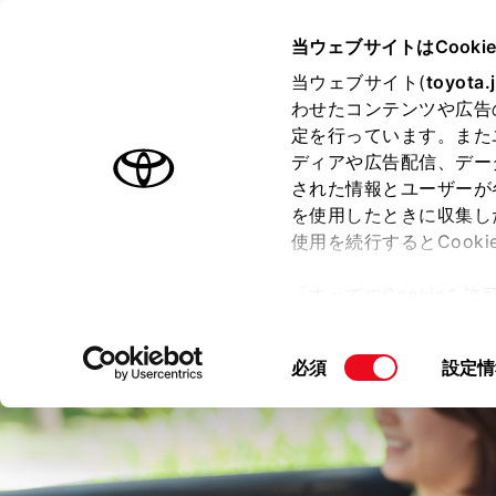
TOYOTA
当ウェブサイトはCooki
当ウェブサイト(
toyota.
わせたコンテンツや広告
ラインアップ
オーナーサポート
トピックス
定を行っています。また
ディアや広告配信、デー
された情報とユーザーが
トヨタの安全技術
を使用したときに収集し
使用を続行するとCook
「すべてのCookieを
ー)が保存されることに同
更、同意を撤回したりす
同
必須
設定情
て
」をご覧ください。
意
の
選
択