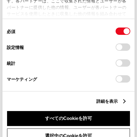
過信せず、つねに自らの責任で周囲の状況を把握し、ご自身の
す。各パートナーは、ここで収集された情報とユーザーが各
操作で安全を確保してください。
パートナーに提供した他の情報、ユーザーが各パートナーの
各システムに頼ったり、安全を委ねる運転をすると思わぬ事故
サービスを使用したときに収集した他の情報を組み合わせて
につながり、重大な傷害におよぶか最悪の場合は死亡につなが
使用することがあります。当ウェブサイトの使用を続行する
るおそれがあります。
同
とCookie(クッキー)に同意したこととなります。
必須
意
ご使用の前には、あらかじめ取扱説明書で各システムの特徴・
操作方法を必ずご確認ください。
の
「すべてのCookieを許可」をクリックすることで、お客様の
選
デバイスにすべてのCookie(クッキー)が保存されることに同
運転者自身でプリクラッシュセーフティの衝突被害軽減ブレー
設定情報
択
キ制御を試すことはおやめください。対象や状況によってはシ
意したことになります。Cookie(クッキー)のオプトアウト、
ステムが正常に作動せず、思わぬ事故につながる恐れがありま
設定の変更、同意を撤回したりするにあたっては、当社の
統計
す。
「
Cookie（クッキー）情報の取り扱いについて
」をご覧くだ
さい。
＜トヨタセーフティセンス最新化１、トヨタセーフテ
マーケティング
ィセンス最新化２ 使用上の注意事項＞
■プロアクティブドライビングアシスト
詳細を表示
信号のある交差点に対する右左折時の減速支援は、約30km/h～約
80km/hのときに作動します。
すべてのCookieを許可
次のような状況ではシステムが作動しないおそれがあります。
信号機の灯色が黄色のとき
選択中のCookieを許可