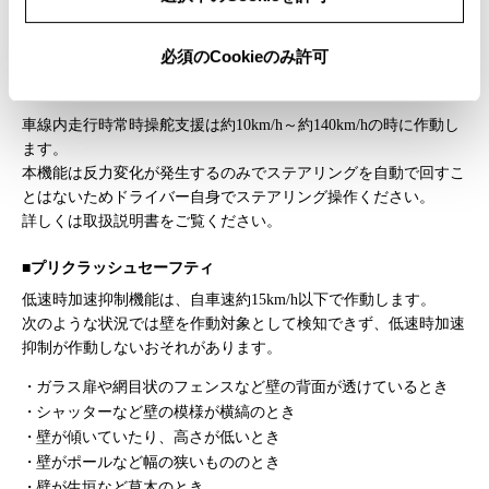
信号機が一灯式や二灯式のとき
本機能だけでは減速が不十分な場合があります。周囲の安全を確
必須のCookieのみ許可
認し、ドライバー自身でブレーキ操作ください。
車線内走行時常時操舵支援は約10km/h～約140km/hの時に作動し
ます。
本機能は反力変化が発生するのみでステアリングを自動で回すこ
とはないためドライバー自身でステアリング操作ください。
詳しくは取扱説明書をご覧ください。
■プリクラッシュセーフティ
低速時加速抑制機能は、自車速約15km/h以下で作動します。
次のような状況では壁を作動対象として検知できず、低速時加速
抑制が作動しないおそれがあります。
ガラス扉や網目状のフェンスなど壁の背面が透けているとき
シャッターなど壁の模様が横縞のとき
壁が傾いていたり、高さが低いとき
壁がポールなど幅の狭いもののとき
壁が生垣など草木のとき