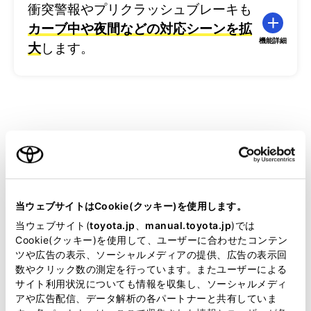
衝突警報やプリクラッシュブレーキも
カーブ中や夜間などの対応シーンを拡
機能詳細
大
します。
ご注意いただきたい事項
当ウェブサイトはCookie(クッキー)を使用します。
Toyota Safety Sense を安全にお使いいただく上でご注
当ウェブサイト(
toyota.jp
、
manual.toyota.jp
)では
意いただきたいこと
Cookie(クッキー)を使用して、ユーザーに合わせたコンテン
ツや広告の表示、ソーシャルメディアの提供、広告の表示回
システムには限界があります。システムを過信せず、安全運転に
数やクリック数の測定を行っています。またユーザーによる
心がけてください。
サイト利用状況についても情報を収集し、ソーシャルメディ
運転者には安全運転の義務があります。運転者は各システムを
アや広告配信、データ解析の各パートナーと共有していま