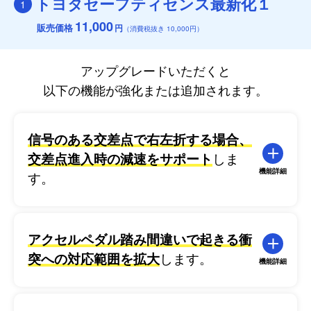
トヨタセーフティセンス最新化１
1
11,000
販売価格
円
（消費税抜き 10,000円）
アップグレードいただくと
以下の機能が強化または追加されます。
信号のある交差点で右左折する場合、
交差点進入時の減速をサポート
しま
機能詳細
す。
アクセルペダル踏み間違いで起きる衝
突への対応範囲を拡大
します。
機能詳細