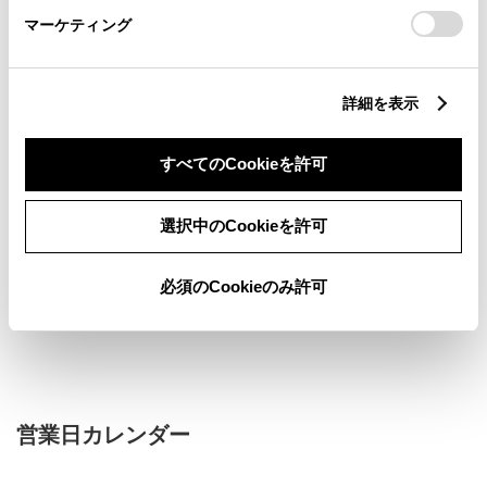
マーケティング
新車
サービス
軽自動車
詳細を表示
バリアフリー/フラットフロ
フリードリンク
すべてのCookieを許可
ア
WiFi
G-Station
車検・整備・メンテナンス取
AED
選択中のCookieを許可
扱店
キッズコーナー
必須のCookieのみ許可
販売店ウェブサイト
営業日カレンダー