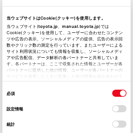
駆動方式
E-Four
当ウェブサイトはCookie(クッキー)を使用します。
試乗予約
当ウェブサイト(
toyota.jp
、
manual.toyota.jp
)では
Cookie(クッキー)を使用して、ユーザーに合わせたコンテン
ツや広告の表示、ソーシャルメディアの提供、広告の表示回
数やクリック数の測定を行っています。またユーザーによる
サイト利用状況についても情報を収集し、ソーシャルメディ
施設情報・サービス
アや広告配信、データ解析の各パートナーと共有していま
す。各パートナーは、ここで収集された情報とユーザーが各
パートナーに提供した他の情報、ユーザーが各パートナーの
サービスを使用したときに収集した他の情報を組み合わせて
使用することがあります。当ウェブサイトの使用を続行する
同
とCookie(クッキー)に同意したこととなります。
必須
意
の
「すべてのCookieを許可」をクリックすることで、お客様の
選
デバイスにすべてのCookie(クッキー)が保存されることに同
設定情報
択
意したことになります。Cookie(クッキー)のオプトアウト、
設定の変更、同意を撤回したりするにあたっては、当社の
統計
「
Cookie（クッキー）情報の取り扱いについて
」をご覧くだ
さい。