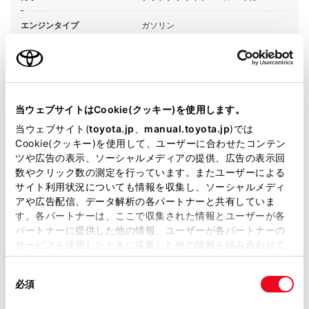
エンジンタイプ
ガソリン
駆動方式
2WD FF
試乗予約
当ウェブサイトはCookie(クッキー)を使用します。
当ウェブサイト(
toyota.jp
、
manual.toyota.jp
)では
Cookie(クッキー)を使用して、ユーザーに合わせたコンテン
ツや広告の表示、ソーシャルメディアの提供、広告の表示回
数やクリック数の測定を行っています。またユーザーによる
サイト利用状況についても情報を収集し、ソーシャルメディ
アや広告配信、データ解析の各パートナーと共有していま
す。各パートナーは、ここで収集された情報とユーザーが各
パートナーに提供した他の情報、ユーザーが各パートナーの
施設情報・サービス
サービスを使用したときに収集した他の情報を組み合わせて
使用することがあります。当ウェブサイトの使用を続行する
同
とCookie(クッキー)に同意したこととなります。
必須
意
の
「すべてのCookieを許可」をクリックすることで、お客様の