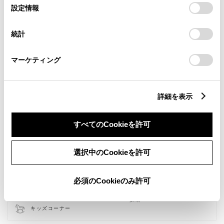
選
デバイスにすべてのCookie(クッキー)が保存されることに同
設定情報
択
意したことになります。Cookie(クッキー)のオプトアウト、
設定の変更、同意を撤回したりするにあたっては、当社の
統計
「
Cookie（クッキー）情報の取り扱いについて
」をご覧くだ
さい。
マーケティング
詳細を表示
すべてのCookieを許可
新車
中古車
ウェルキャブステーション
サービス
軽自動車
選択中のCookieを許可
バリアフリー/フラットフロ
バリアフリー/多目的駐車場
ア
バリアフリー/多目的トイレ
WiFi
必須のCookieのみ許可
G-Station
AED
車検・整備・メンテナンス取
福祉車両展示店
扱店
キッズコーナー