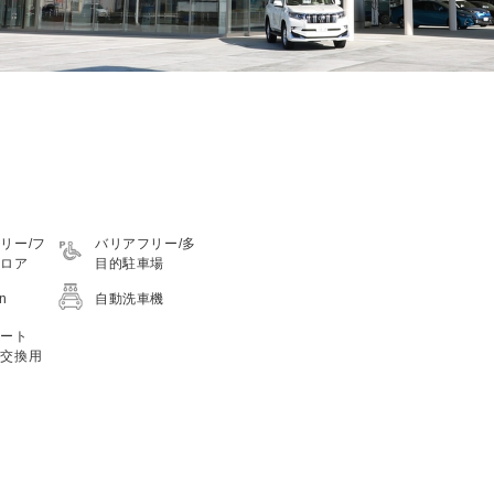
リー/フ
バリアフリー/多
フロア
目的駐車場
on
自動洗車機
シート
つ交換用
）