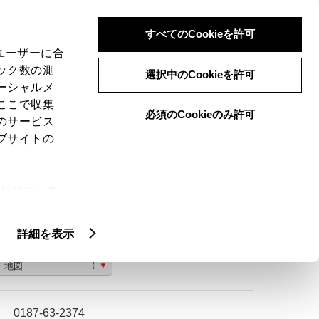
検索
メニュー
ログイン
すべてのCookieを許可
、ユーザーに合
ック数の測
選択中のCookieを許可
ーシャルメ
ここで収集
必須のCookieのみ許可
のサービス
ご購入相談
ブサイトの
ie(クッキ
、設定の変
扱いについ
詳細を表示
大仙市飯田字堰東２１９
地図
0187-63-2374