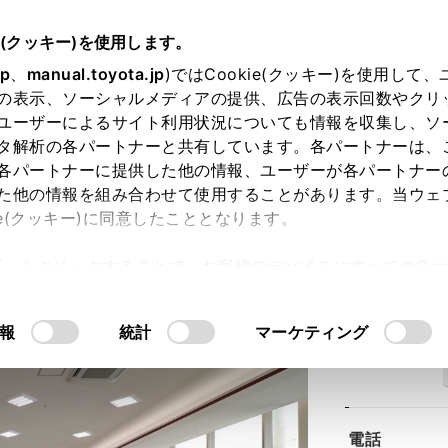
e(クッキー)を使用します。
jp
、
manual.toyota.jp
)ではCookie(クッキー)を使用して
の表示、ソーシャルメディアの提供、広告の表示回数やクリ
ユーザーによるサイト利用状況についても情報を収集し、ソ
タ解析の各パートナーと共有しています。各パートナーは、
各パートナーに提供した他の情報、ユーザーが各パートナー
た他の情報を組み合わせて使用することがあります。当ウェ
ie(クッキー)に同意したこととなります。
曲店
許可」をクリックすることで、お客様のデバイスにすべてのCook
意したことになります。Cookie(クッキー)のオプトアウト
るにあたっては、当社の「
Cookie（クッキー）情報の取り
報
統計
マーケティング
住所
電話