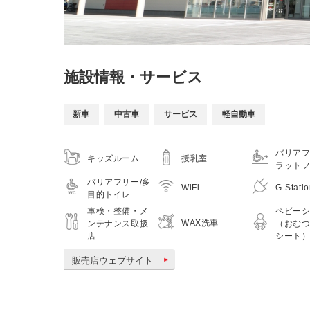
施設情報・サービス
新車
中古車
サービス
軽自動車
バリアフ
キッズルーム
授乳室
ラット
バリアフリー/多
WiFi
G-Stati
目的トイレ
車検・整備・メ
ベビー
WAX洗車
ンテナンス取扱
（おむ
店
シート
販売店ウェブサイト