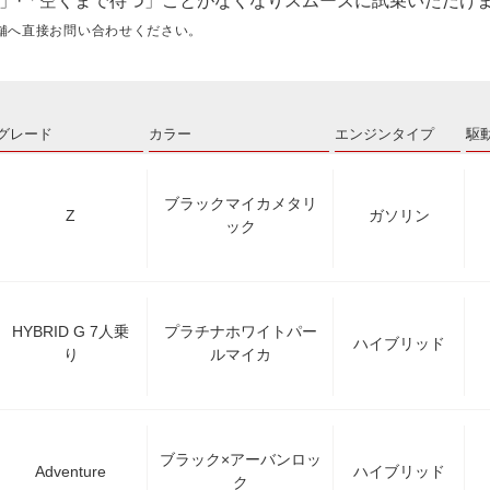
」·「空くまで待つ」ことがなくなりスムーズに試乗いただけ
舗へ直接お問い合わせください。
グレード
カラー
エンジンタイプ
駆
ブラックマイカメタリ
Z
ガソリン
ック
HYBRID G 7人乗
プラチナホワイトパー
ハイブリッド
り
ルマイカ
ブラック×アーバンロッ
Adventure
ハイブリッド
ク