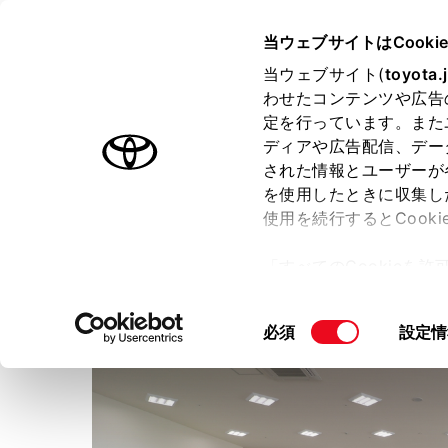
TOYOTA
当ウェブサイトはCooki
当ウェブサイト(
toyota.
わせたコンテンツや広告
ラインアップ
オーナーサポート
トピックス
定を行っています。また
ディアや広告配信、デー
された情報とユーザーが
店舗トップ
を使用したときに収集し
使用を続行するとCook
秋田トヨタ自動車株式会社
大
「すべてのCookieを
ー)が保存されることに同
更、同意を撤回したりす
同
必須
設定情
て
」をご覧ください。
意
の
選
択