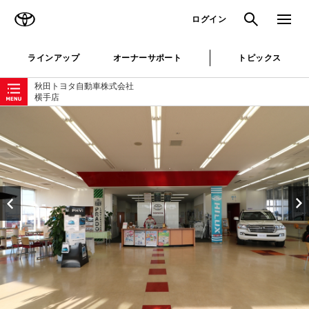
TOYOTA
検索
メニュ
ログイン
ラインアップ
オーナーサポート
トピックス
ローカルナビゲーション
秋田トヨタ自動車株式会社
横手店