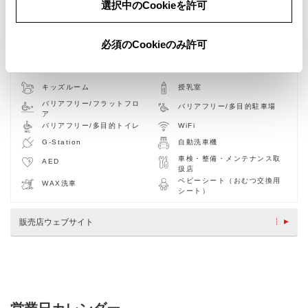
選択中のCookieを許可
必須のCookieのみ許可
新車
中古車
サービス
軽自動車
キッズルーム
授乳室
バリアフリー/フラットフロ
バリアフリー/多目的駐車場
ア
バリアフリー/多目的トイレ
WiFi
G-Station
自動洗車機
車検・整備・メンテナンス取
AED
扱店
ベビーシート（おむつ交換用
WAX洗車
シート）
販売店ウェブサイト