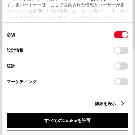
す。各パートナーは、ここで収集された情報とユーザーが各
パートナーに提供した他の情報、ユーザーが各パートナーの
サービスを使用したときに収集した他の情報を組み合わせて
使用することがあります。当ウェブサイトの使用を続行する
同
とCookie(クッキー)に同意したこととなります。
必須
意
の
「すべてのCookieを許可」をクリックすることで、お客様の
選
デバイスにすべてのCookie(クッキー)が保存されることに同
設定情報
施設情報・サービス
択
意したことになります。Cookie(クッキー)のオプトアウト、
設定の変更、同意を撤回したりするにあたっては、当社の
統計
「
Cookie（クッキー）情報の取り扱いについて
」をご覧くだ
さい。
マーケティング
詳細を表示
すべてのCookieを許可