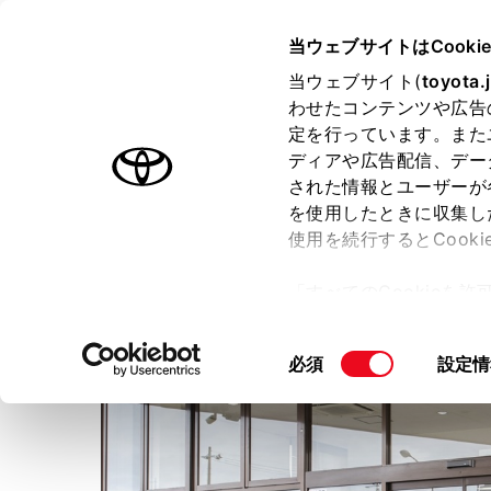
TOYOTA
当ウェブサイトはCooki
当ウェブサイト(
toyota.
わせたコンテンツや広告
ラインアップ
オーナーサポート
トピックス
定を行っています。また
ディアや広告配信、デー
された情報とユーザーが
店舗トップ
スタッフ紹介
を使用したときに収集し
使用を続行するとCook
福島トヨタ自動車株式会社
郡
「すべてのCookieを
ー)が保存されることに同
更、同意を撤回したりす
同
必須
設定情
て
」をご覧ください。
意
の
選
択