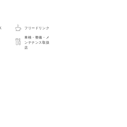
K
フリードリンク
車検・整備・メ
ンテナンス取扱
店