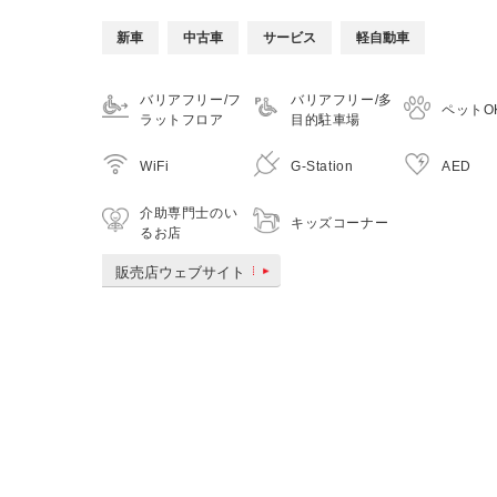
新車
中古車
サービス
軽自動車
バリアフリー/フ
バリアフリー/多
ペットO
ラットフロア
目的駐車場
WiFi
G-Station
AED
介助専門士のい
キッズコーナー
るお店
販売店ウェブサイト