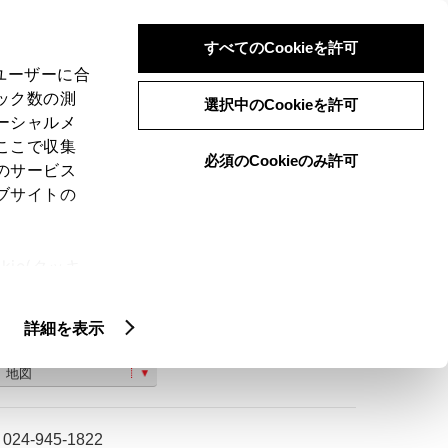
検索
メニュー
ログイン
すべてのCookieを許可
、ユーザーに合
ック数の測
選択中のCookieを許可
ーシャルメ
ここで収集
必須のCookieのみ許可
のサービス
ご購入相談
ブサイトの
ie(クッキ
、設定の変
扱いについ
詳細を表示
郡山市安積２丁目７０
地図
024-945-1822