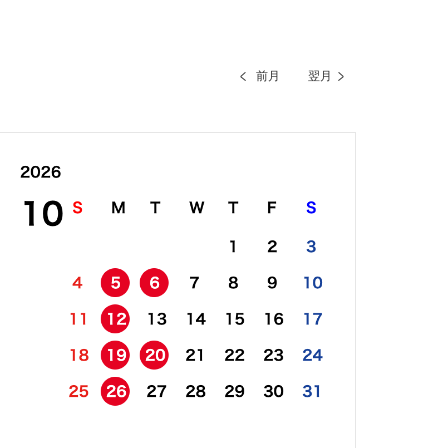
前月
翌月