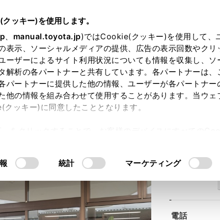
e(クッキー)を使用します。
jp
、
manual.toyota.jp
)ではCookie(クッキー)を使用して
の表示、ソーシャルメディアの提供、広告の表示回数やクリ
ユーザーによるサイト利用状況についても情報を収集し、ソ
タ解析の各パートナーと共有しています。各パートナーは、
各パートナーに提供した他の情報、ユーザーが各パートナー
た他の情報を組み合わせて使用することがあります。当ウェ
ie(クッキー)に同意したこととなります。
山安積店
許可」をクリックすることで、お客様のデバイスにすべてのCook
意したことになります。Cookie(クッキー)のオプトアウト
るにあたっては、当社の「
Cookie（クッキー）情報の取り
報
統計
マーケティング
住所
電話