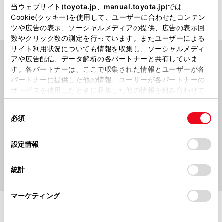
当ウェブサイト(
toyota.jp
、
manual.toyota.jp
)では
Cookie(クッキー)を使用して、ユーザーに合わせたコンテン
ツや広告の表示、ソーシャルメディアの提供、広告の表示回
数やクリック数の測定を行っています。またユーザーによる
サイト利用状況についても情報を収集し、ソーシャルメディ
アや広告配信、データ解析の各パートナーと共有していま
す。各パートナーは、ここで収集された情報とユーザーが各
PICK UP
パートナーに提供した他の情報、ユーザーが各パートナーの
サービスを使用したときに収集した他の情報を組み合わせて
使用することがあります。当ウェブサイトの使用を続行する
同
とCookie(クッキー)に同意したこととなります。
必須
意
の
「すべてのCookieを許可」をクリックすることで、お客様の
選
デバイスにすべてのCookie(クッキー)が保存されることに同
設定情報
択
意したことになります。Cookie(クッキー)のオプトアウト、
設定の変更、同意を撤回したりするにあたっては、当社の
統計
「
Cookie（クッキー）情報の取り扱いについて
」をご覧くだ
さい。
マーケティング
施設情報・サービス