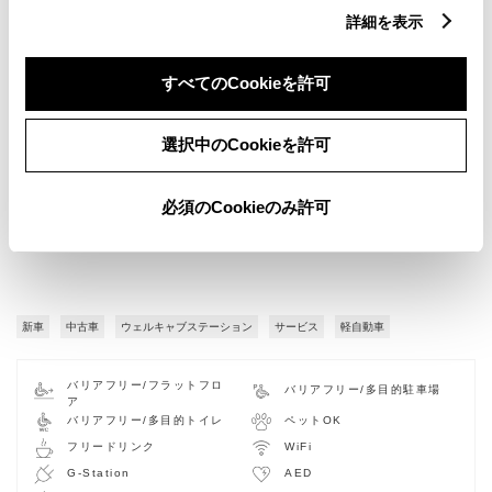
詳細を表示
すべてのCookieを許可
選択中のCookieを許可
必須のCookieのみ許可
新車
中古車
ウェルキャブステーション
サービス
軽自動車
バリアフリー/フラットフロ
バリアフリー/多目的駐車場
ア
バリアフリー/多目的トイレ
ペットOK
フリードリンク
WiFi
G-Station
AED