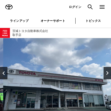
TOYOTA
検索
メニュ
ログイン
ラインアップ
オーナーサポート
トピックス
ローカルナビゲーション
茨城トヨタ自動車株式会社
取手店