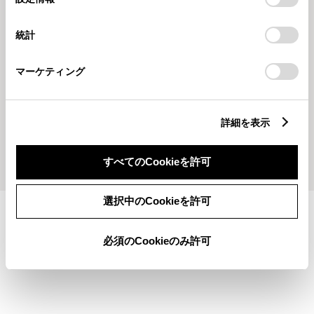
択
意したことになります。Cookie(クッキー)のオプトアウト、
設定の変更、同意を撤回したりするにあたっては、当社の
統計
「
Cookie（クッキー）情報の取り扱いについて
」をご覧くだ
さい。
マーケティング
202616
20251222
クラウンの大きさを比較！
ｂＺ４Ｘ試乗しませんか？
詳細を表示
もっとみる
すべてのCookieを許可
選択中のCookieを許可
施設情報・サービス
必須のCookieのみ許可