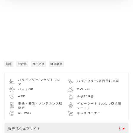
新車
中古車
サービス
軽自動車
バリアフリー/フラットフロ
バリアフリー/多目的駐車場
ア
ペットOK
G-Station
AED
子供110番
車検・整備・メンテナンス取
ベビーシート（おむつ交換用
扱店
シート）
au WiFi
キッズコーナー
販売店ウェブサイト