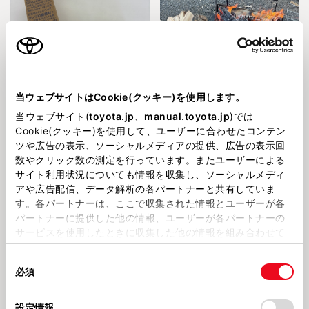
2026314
2026313
当ウェブサイトはCookie(クッキー)を使用します。
ヘッドランプから生まれたサング
スタッフの休日【野外のんびり時
ラス
間編】
当ウェブサイト(
toyota.jp
、
manual.toyota.jp
)では
Cookie(クッキー)を使用して、ユーザーに合わせたコンテン
suv
ツや広告の表示、ソーシャルメディアの提供、広告の表示回
数やクリック数の測定を行っています。またユーザーによる
サイト利用状況についても情報を収集し、ソーシャルメディ
アや広告配信、データ解析の各パートナーと共有していま
す。各パートナーは、ここで収集された情報とユーザーが各
パートナーに提供した他の情報、ユーザーが各パートナーの
サービスを使用したときに収集した他の情報を組み合わせて
使用することがあります。当ウェブサイトの使用を続行する
202636
2026128
cute♡なお客様がご来店🐕
SUV大きさを比較！
同
とCookie(クッキー)に同意したこととなります。
必須
意
の
「すべてのCookieを許可」をクリックすることで、お客様の
選
デバイスにすべてのCookie(クッキー)が保存されることに同
設定情報