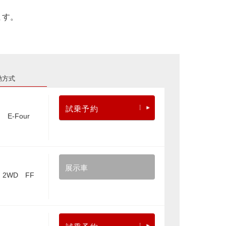
ます。
動方式
試乗予約
E-Four
展示車
2WD FF