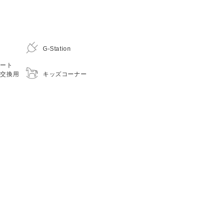
G-Station
シート
キッズコーナー
つ交換用
）