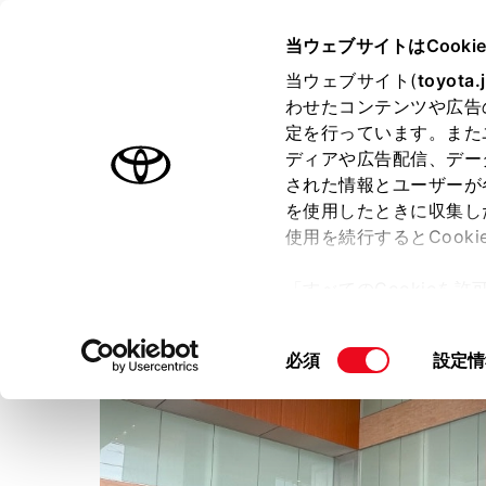
TOYOTA
当ウェブサイトはCooki
当ウェブサイト(
toyota.
わせたコンテンツや広告
ラインアップ
オーナーサポート
トピックス
定を行っています。また
ディアや広告配信、デー
された情報とユーザーが
店舗トップ
スタッフ紹介
を使用したときに収集し
使用を続行するとCook
群馬トヨタ自動車株式会社
高
「すべてのCookieを
ー)が保存されることに同
更、同意を撤回したりす
同
必須
設定情
て
」をご覧ください。
意
の
選
択