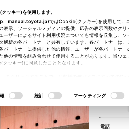
e(クッキー)を使用します。
jp
、
manual.toyota.jp
)ではCookie(クッキー)を使用して
の表示、ソーシャルメディアの提供、広告の表示回数やクリ
ユーザーによるサイト利用状況についても情報を収集し、ソ
タ解析の各パートナーと共有しています。各パートナーは、
各パートナーに提供した他の情報、ユーザーが各パートナー
た他の情報を組み合わせて使用することがあります。当ウェ
ie(クッキー)に同意したこととなります。
崎東町店
許可」をクリックすることで、お客様のデバイスにすべてのCook
意したことになります。Cookie(クッキー)のオプトアウト
るにあたっては、当社の「
Cookie（クッキー）情報の取り
報
統計
マーケティング
住所
電話