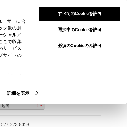
検索
メニュー
ログイン
すべてのCookieを許可
、ユーザーに合
ック数の測
選択中のCookieを許可
ーシャルメ
ここで収集
必須のCookieのみ許可
のサービス
ご購入相談
ブサイトの
ie(クッキ
、設定の変
扱いについ
詳細を表示
群馬県高崎市東町８０番地
地図
027-323-8458