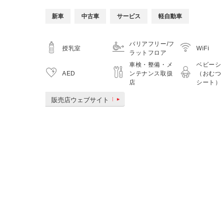
新車
中古車
サービス
軽自動車
バリアフリー/フ
授乳室
WiFi
ラットフロア
車検・整備・メ
ベビー
AED
ンテナンス取扱
（おむ
店
シート
販売店ウェブサイト