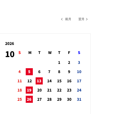
前月
翌月