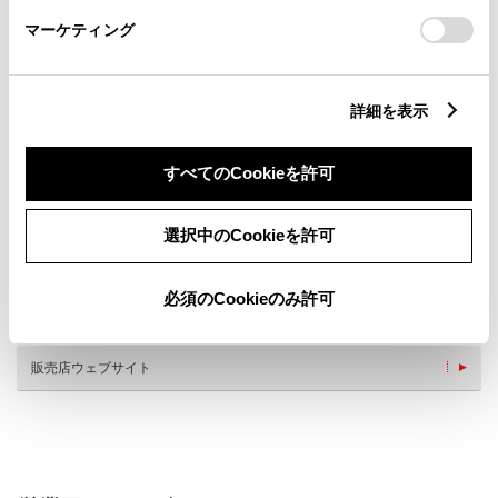
さい。
マーケティング
詳細を表示
新車
中古車
サービス
軽自動車
すべてのCookieを許可
WiFi
G-Station
選択中のCookieを許可
車検・整備・メンテナンス取
子供110番
扱店
WAX洗車
介助専門士のいるお店
必須のCookieのみ許可
ベビーシート（おむつ交換用
キッズコーナー
シート）
販売店ウェブサイト