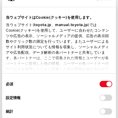
エンジンタイプ
ハイブリッド
駆動方式
E-Four
当ウェブサイトはCookie(クッキー)を使用します。
当ウェブサイト(
toyota.jp
、
manual.toyota.jp
)では
即時予約
Cookie(クッキー)を使用して、ユーザーに合わせたコンテン
ツや広告の表示、ソーシャルメディアの提供、広告の表示回
数やクリック数の測定を行っています。またユーザーによる
サイト利用状況についても情報を収集し、ソーシャルメディ
アや広告配信、データ解析の各パートナーと共有していま
す。各パートナーは、ここで収集された情報とユーザーが各
施設情報・サービス
パートナーに提供した他の情報、ユーザーが各パートナーの
サービスを使用したときに収集した他の情報を組み合わせて
使用することがあります。当ウェブサイトの使用を続行する
同
とCookie(クッキー)に同意したこととなります。
必須
意
の
「すべてのCookieを許可」をクリックすることで、お客様の
選
デバイスにすべてのCookie(クッキー)が保存されることに同
設定情報
択
意したことになります。Cookie(クッキー)のオプトアウト、
設定の変更、同意を撤回したりするにあたっては、当社の
統計
「
Cookie（クッキー）情報の取り扱いについて
」をご覧くだ