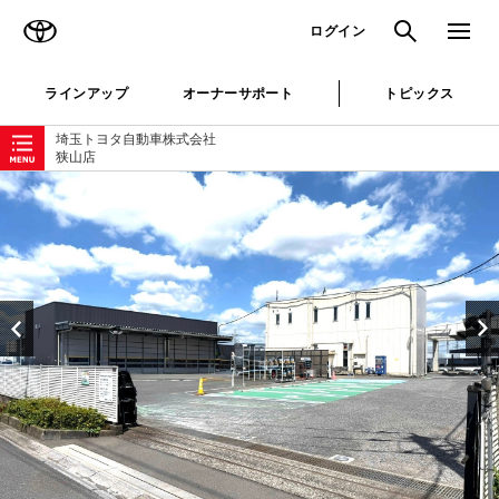
TOYOTA
検索
メニュ
ログイン
ラインアップ
オーナーサポート
トピックス
ローカルナビゲーション
埼玉トヨタ自動車株式会社
狭山店