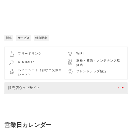
新車
サービス
軽自動車
フリードリンク
WiFi
車検・整備・メンテナンス取
G-Station
扱店
ベビーシート（おむつ交換用
フレンドシップ協定
シート）
販売店ウェブサイト
営業日カレンダー