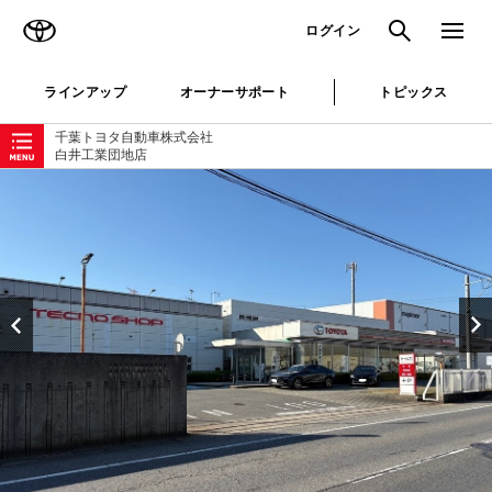
TOYOTA
検索
メニュ
ログイン
ラインアップ
オーナーサポート
トピックス
ローカルナビゲーション
千葉トヨタ自動車株式会社
白井工業団地店