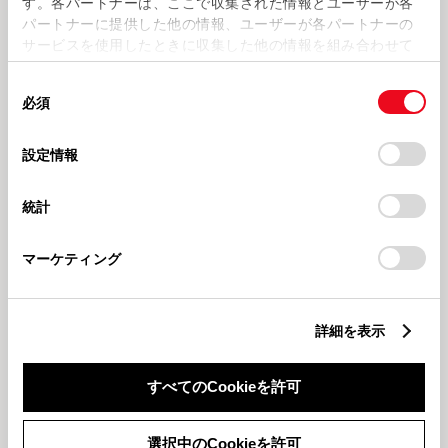
す。各パートナーは、ここで収集された情報とユーザーが各
とめてみました！！
ちを込めて ～ 第2弾！
パートナーに提供した他の情報、ユーザーが各パートナーの
サービスを使用したときに収集した他の情報を組み合わせて
使用することがあります。当ウェブサイトの使用を続行する
キッズスマイルキャンペーン
撥水コート
同
とCookie(クッキー)に同意したこととなります。
必須
意
の
「すべてのCookieを許可」をクリックすることで、お客様の
選
デバイスにすべてのCookie(クッキー)が保存されることに同
設定情報
択
意したことになります。Cookie(クッキー)のオプトアウト、
設定の変更、同意を撤回したりするにあたっては、当社の
統計
「
Cookie（クッキー）情報の取り扱いについて
」をご覧くだ
2026629
2026612
キッズスマイルキャンペーン 実施
雨の日の視界を守ります！！ＱＭ
さい。
中！！！
ＩスーパーファインビューＴＹＰ
マーケティング
ＥｰＦ
千葉トヨタ80周年
休業日
詳細を表示
すべてのCookieを許可
選択中のCookieを許可