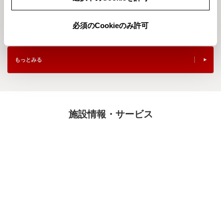
202658
2026411
With Thanks 80 th ～ 感謝の気持
ゴールデンウィーク休業日のお知
ちを込めて ～
らせ
必須のCookieのみ許可
もっとみる
施設情報・サービス