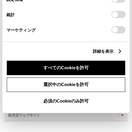
択
意したことになります。Cookie(クッキー)のオプトアウト、
設定の変更、同意を撤回したりするにあたっては、当社の
統計
「
Cookie（クッキー）情報の取り扱いについて
」をご覧くだ
さい。
マーケティング
新車
サービス
軽自動車
詳細を表示
キッズルーム
WiFi
すべてのCookieを許可
AED
子供110番
車検・整備・メンテナンス取
災害帰宅支援
扱店
選択中のCookieを許可
ベビーシート（おむつ交換用
キッズコーナー
シート）
Ｇ-Station（普通充電）【稼
必須のCookieのみ許可
働時間 10:00-17:00】
販売店ウェブサイト