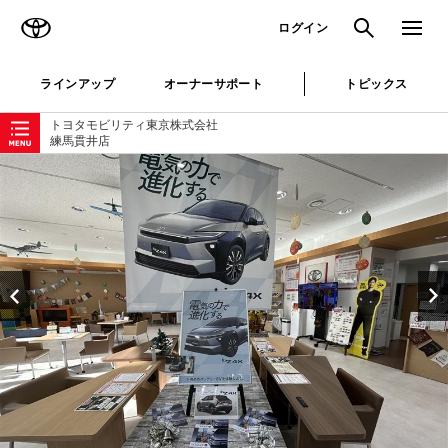
TOYOTA
検索
メニュ
ログイン
ラインアップ
オーナーサポート
トピックス
ローカルナビゲーション
トヨタモビリティ東京株式会社
練馬貫井店