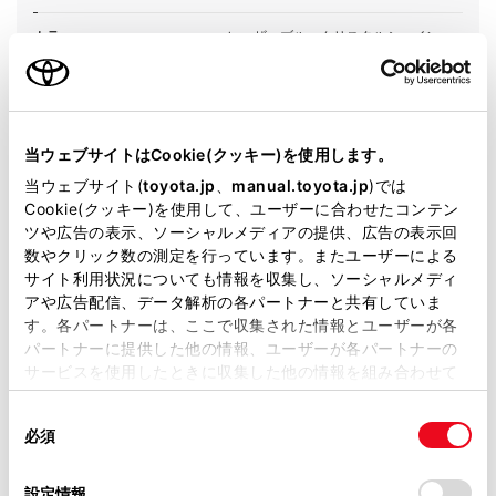
カラー
レーザーブルークリスタルシャイン
エンジンタイプ
ガソリン
駆動方式
2WD FF
当ウェブサイトはCookie(クッキー)を使用します。
当ウェブサイト(
toyota.jp
、
manual.toyota.jp
)では
試乗予約
Cookie(クッキー)を使用して、ユーザーに合わせたコンテン
ツや広告の表示、ソーシャルメディアの提供、広告の表示回
数やクリック数の測定を行っています。またユーザーによる
サイト利用状況についても情報を収集し、ソーシャルメディ
施設情報・サービス
アや広告配信、データ解析の各パートナーと共有していま
す。各パートナーは、ここで収集された情報とユーザーが各
パートナーに提供した他の情報、ユーザーが各パートナーの
サービスを使用したときに収集した他の情報を組み合わせて
使用することがあります。当ウェブサイトの使用を続行する
同
とCookie(クッキー)に同意したこととなります。
必須
意
の
「すべてのCookieを許可」をクリックすることで、お客様の
選
デバイスにすべてのCookie(クッキー)が保存されることに同
設定情報