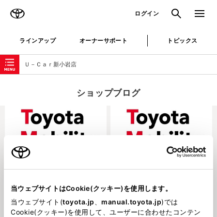
TOYOTA
検索
メニュ
ログイン
ラインアップ
オーナーサポート
トピックス
ローカルナビゲーション
Ｕ－Ｃａｒ新小岩店
ショップブログ
202334
202324
当ウェブサイトはCookie(クッキー)を使用します。
～展示車両のご紹介～
～展示車両のご紹介～
当ウェブサイト(
toyota.jp
、
manual.toyota.jp
)では
Cookie(クッキー)を使用して、ユーザーに合わせたコンテン