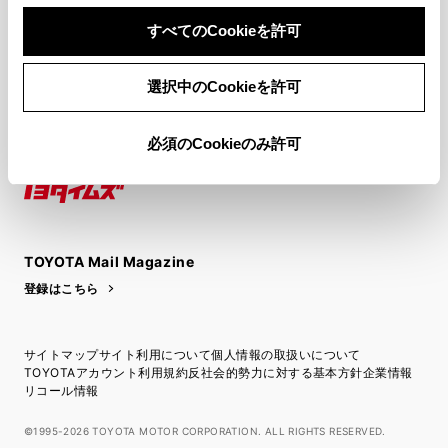
すべてのCookieを許可
関連サービス
選択中のCookieを許可
公式SNS
LINE
X
Facebook
YouTube
Instagram
必須のCookieのみ許可
トヨタイムズ
TOYOTA Mail Magazine
登録はこちら
サイトマップ
サイト利用について
個人情報の取扱いについて
TOYOTAアカウント利用規約
反社会的勢力に対する基本方針
企業情報
リコール情報
©1995-2026 TOYOTA MOTOR CORPORATION. ALL RIGHTS RESERVED.