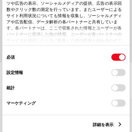
ツや広告の表示、ソーシャルメディアの提供、広告の表示回
数やクリック数の測定を行っています。またユーザーによる
サイト利用状況についても情報を収集し、ソーシャルメディ
アや広告配信、データ解析の各パートナーと共有していま
す。各パートナーは、ここで収集された情報とユーザーが各
パートナーに提供した他の情報、ユーザーが各パートナーの
サービスを使用したときに収集した他の情報を組み合わせて
2022128
～年末年始のご案内～
使用することがあります。当ウェブサイトの使用を続行する
同
とCookie(クッキー)に同意したこととなります。
必須
意
の
「すべてのCookieを許可」をクリックすることで、お客様の
選
デバイスにすべてのCookie(クッキー)が保存されることに同
設定情報
択
意したことになります。Cookie(クッキー)のオプトアウト、
設定の変更、同意を撤回したりするにあたっては、当社の
統計
「
Cookie（クッキー）情報の取り扱いについて
」をご覧くだ
さい。
マーケティング
FAQ・お問い合わせ
詳細を表示
関連サイト