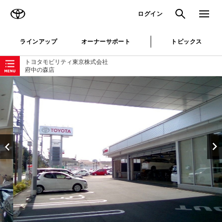
TOYOTA
検索
メニュ
ログイン
ラインアップ
オーナーサポート
トピックス
ローカルナビゲーション
トヨタモビリティ東京株式会社
府中の森店