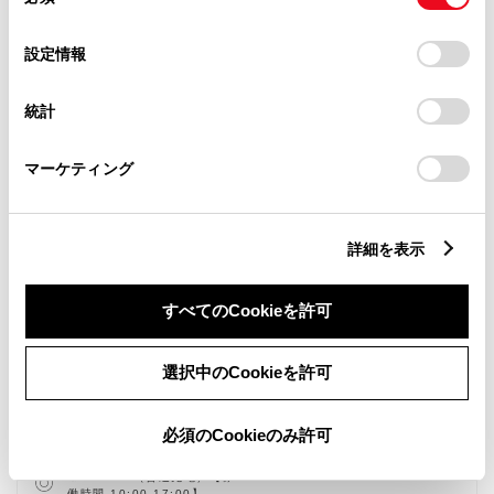
意
の
「すべてのCookieを許可」をクリックすることで、お客様の
選
デバイスにすべてのCookie(クッキー)が保存されることに同
設定情報
択
意したことになります。Cookie(クッキー)のオプトアウト、
設定の変更、同意を撤回したりするにあたっては、当社の
統計
「
Cookie（クッキー）情報の取り扱いについて
」をご覧くだ
さい。
マーケティング
新車
中古車
ウェルキャブステーション特別認定店
サービス
軽自動車
詳細を表示
キッズルーム
バリアフリー/多目的駐車場
すべてのCookieを許可
バリアフリー/多目的トイレ
WiFi
AED
子供110番
災害帰宅支援
福祉車両展示店
選択中のCookieを許可
車検・整備・メンテナンス取
ベビーシート（おむつ交換用
扱店
シート）
キッズコーナー
クルマ買取
必須のCookieのみ許可
レンタカー
シェアサイクルステーション
Ｇ-Station（普通充電）【稼
働時間 10:00-17:00】