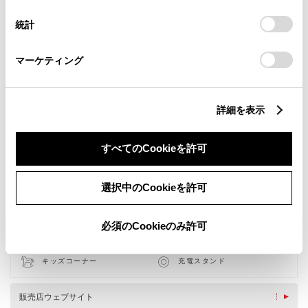
設定の変更、同意を撤回したりするにあたっては、当社の
統計
「
Cookie（クッキー）情報の取り扱いについて
」をご覧くだ
さい。
マーケティング
詳細を表示
すべてのCookieを許可
選択中のCookieを許可
新車
中古車
サービス
軽自動車
授乳室
WiFi
必須のCookieのみ許可
ベビーシート（おむつ交換用
AED
シート）
キッズコーナー
充電スタンド
販売店ウェブサイト