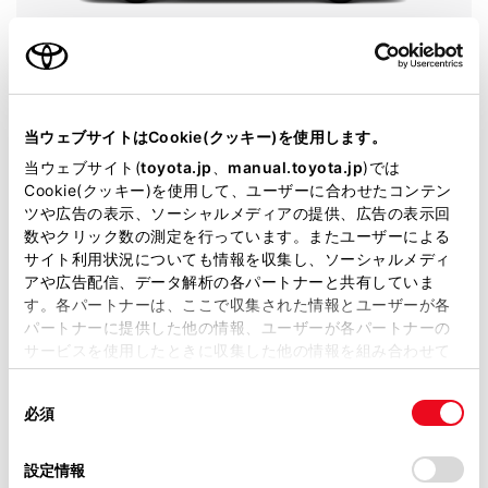
アルファード
グレード
HYBRID G 7人乗り
カラー
ニュートラルブラック
当ウェブサイトはCookie(クッキー)を使用します。
当ウェブサイト(
toyota.jp
、
manual.toyota.jp
)では
エンジンタイプ
ハイブリッド
Cookie(クッキー)を使用して、ユーザーに合わせたコンテン
ツや広告の表示、ソーシャルメディアの提供、広告の表示回
駆動方式
2WD FF
数やクリック数の測定を行っています。またユーザーによる
サイト利用状況についても情報を収集し、ソーシャルメディ
即時予約
アや広告配信、データ解析の各パートナーと共有していま
す。各パートナーは、ここで収集された情報とユーザーが各
パートナーに提供した他の情報、ユーザーが各パートナーの
サービスを使用したときに収集した他の情報を組み合わせて
使用することがあります。当ウェブサイトの使用を続行する
同
とCookie(クッキー)に同意したこととなります。
施設情報・サービス
必須
意
の
「すべてのCookieを許可」をクリックすることで、お客様の
選
デバイスにすべてのCookie(クッキー)が保存されることに同
設定情報
択
意したことになります。Cookie(クッキー)のオプトアウト、