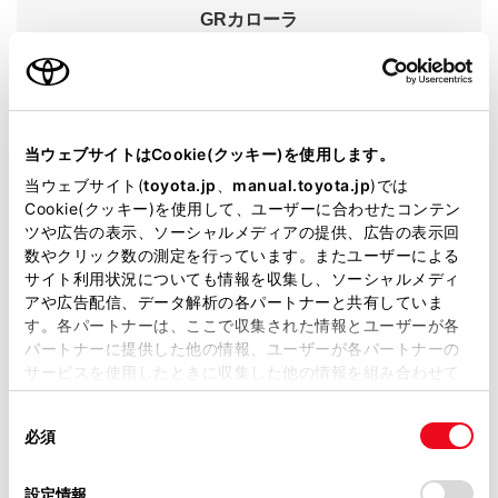
GRカローラ
グレード
RZ
カラー
プレシャスメタル
当ウェブサイトはCookie(クッキー)を使用します。
エンジンタイプ
ガソリン
当ウェブサイト(
toyota.jp
、
manual.toyota.jp
)では
駆動方式
4WD
Cookie(クッキー)を使用して、ユーザーに合わせたコンテン
ツや広告の表示、ソーシャルメディアの提供、広告の表示回
数やクリック数の測定を行っています。またユーザーによる
即時予約
サイト利用状況についても情報を収集し、ソーシャルメディ
アや広告配信、データ解析の各パートナーと共有していま
す。各パートナーは、ここで収集された情報とユーザーが各
パートナーに提供した他の情報、ユーザーが各パートナーの
サービスを使用したときに収集した他の情報を組み合わせて
使用することがあります。当ウェブサイトの使用を続行する
同
とCookie(クッキー)に同意したこととなります。
必須
意
の
「すべてのCookieを許可」をクリックすることで、お客様の
施設情報・サービス
選
デバイスにすべてのCookie(クッキー)が保存されることに同
設定情報