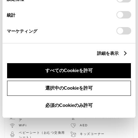
択
意したことになります。Cookie(クッキー)のオプトアウト、
設定の変更、同意を撤回したりするにあたっては、当社の
統計
「
Cookie（クッキー）情報の取り扱いについて
」をご覧くだ
さい。
マーケティング
詳細を表示
すべてのCookieを許可
選択中のCookieを許可
新車
中古車
ウェルキャブステーション
サービス
軽自動車
必須のCookieのみ許可
バリアフリー/フラットフロ
バリアフリー/多目的トイレ
ア
WiFi
AED
ベビーシート（おむつ交換用
キッズコーナー
シート）