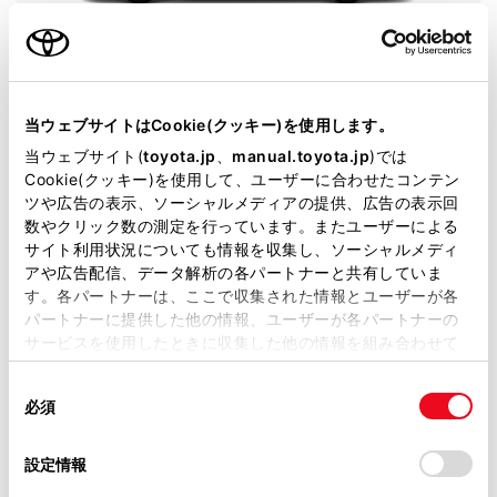
ヴェルファイア
グレード
HYBRID Z Premier 7人乗り
当ウェブサイトはCookie(クッキー)を使用します。
カラー
プレシャスメタル
当ウェブサイト(
toyota.jp
、
manual.toyota.jp
)では
エンジンタイプ
ハイブリッド
Cookie(クッキー)を使用して、ユーザーに合わせたコンテン
ツや広告の表示、ソーシャルメディアの提供、広告の表示回
駆動方式
E-Four
数やクリック数の測定を行っています。またユーザーによる
サイト利用状況についても情報を収集し、ソーシャルメディ
アや広告配信、データ解析の各パートナーと共有していま
即時予約
す。各パートナーは、ここで収集された情報とユーザーが各
パートナーに提供した他の情報、ユーザーが各パートナーの
サービスを使用したときに収集した他の情報を組み合わせて
使用することがあります。当ウェブサイトの使用を続行する
同
とCookie(クッキー)に同意したこととなります。
必須
意
施設情報・サービス
の
「すべてのCookieを許可」をクリックすることで、お客様の
選
デバイスにすべてのCookie(クッキー)が保存されることに同
設定情報
択
意したことになります。Cookie(クッキー)のオプトアウト、