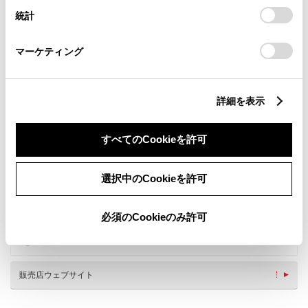
設定の変更、同意を撤回したりするにあたっては、当社の
統計
「
Cookie（クッキー）情報の取り扱いについて
」をご覧くだ
さい。
マーケティング
詳細を表示
すべてのCookieを許可
選択中のCookieを許可
新車
中古車
サービス
軽自動車
必須のCookieのみ許可
WiFi
AED
キッズコーナー
充電スタンド
販売店ウェブサイト