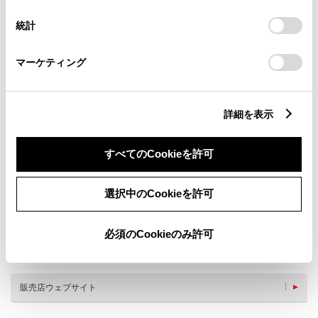
意したことになります。Cookie(クッキー)のオプトアウト、
設定の変更、同意を撤回したりするにあたっては、当社の
統計
「
Cookie（クッキー）情報の取り扱いについて
」をご覧くだ
さい。
マーケティング
詳細を表示
すべてのCookieを許可
新車
中古車
サービス
軽自動車
選択中のCookieを許可
WiFi
AED
ベビーシート（おむつ交換用
キッズコーナー
必須のCookieのみ許可
シート）
充電スタンド
販売店ウェブサイト