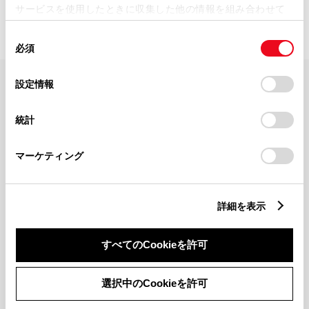
サービスを使用したときに収集した他の情報を組み合わせて
使用することがあります。当ウェブサイトの使用を続行する
同
とCookie(クッキー)に同意したこととなります。
必須
意
の
「すべてのCookieを許可」をクリックすることで、お客様の
選
デバイスにすべてのCookie(クッキー)が保存されることに同
設定情報
FAQ・お問い合わせ
択
意したことになります。Cookie(クッキー)のオプトアウト、
設定の変更、同意を撤回したりするにあたっては、当社の
統計
「
Cookie（クッキー）情報の取り扱いについて
」をご覧くだ
関連サイト
さい。
マーケティング
関連サービス
詳細を表示
公式SNS
LINE
X
Facebook
YouTube
Instagram
すべてのCookieを許可
トヨタイムズ
選択中のCookieを許可