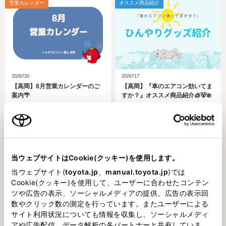
営業カレンダー
オススメ商品紹介
2026730
2026717
【高岡】8月営業カレンダーのご
【高岡】『車のエアコン効いてま
案内🌴
すか？』オススメ商品紹介🧊🐻‍❄️
イベント
中古車
当ウェブサイトはCookie(クッキー)を使用します。
当ウェブサイト(
toyota.jp
、
manual.toyota.jp
)では
Cookie(クッキー)を使用して、ユーザーに合わせたコンテン
2026716
202674
ツや広告の表示、ソーシャルメディアの提供、広告の表示回
【高岡】そろそろスマホ料金見直
【高岡】中古車大商談会🌻
数やクリック数の測定を行っています。またユーザーによる
しませんか？🍊
サイト利用状況についても情報を収集し、ソーシャルメディ
アや広告配信、データ解析の各パートナーと共有していま