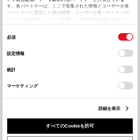
トヨタモビリティ富山高岡
キッズエンジニア
す。各パートナーは、ここで収集された情報とユーザーが各
パートナーに提供した他の情報、ユーザーが各パートナーの
サービスを使用したときに収集した他の情報を組み合わせて
使用することがあります。当ウェブサイトの使用を続行する
同
とCookie(クッキー)に同意したこととなります。
必須
意
の
「すべてのCookieを許可」をクリックすることで、お客様の
202671
202671
選
デバイスにすべてのCookie(クッキー)が保存されることに同
設定情報
【高岡】7月 営業カレンダーのご
【高岡】キッズエンジニア 予約ス
択
意したことになります。Cookie(クッキー)のオプトアウト、
案内🌻
タート🚗🏁
設定の変更、同意を撤回したりするにあたっては、当社の
統計
「
Cookie（クッキー）情報の取り扱いについて
」をご覧くだ
キッズエンジニア
さい。
マーケティング
詳細を表示
2026623
【高岡】2026夏フェス開催🌞
すべてのCookieを許可