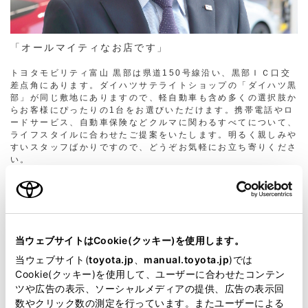
「オールマイティなお店です」
トヨタモビリティ富山 黒部は県道150号線沿い、黒部ＩＣ口交
差点角にあります。ダイハツサテライトショップの「ダイハツ黒
部」が同じ敷地にありますので、軽自動車も含め多くの選択肢か
らお客様にぴったりの1台をお選びいただけます。携帯電話やロ
ードサービス、自動車保険などクルマに関わるすべてについて、
ライフスタイルに合わせたご提案をいたします。明るく親しみや
すいスタッフばかりですので、どうぞお気軽にお立ち寄りくださ
い。
みなさまのご来店をスタッフ一同、心よりお待ちしております。
水野 誠
店長
当ウェブサイトはCookie(クッキー)を使用します。
当ウェブサイト(
toyota.jp
、
manual.toyota.jp
)では
Cookie(クッキー)を使用して、ユーザーに合わせたコンテン
ツや広告の表示、ソーシャルメディアの提供、広告の表示回
数やクリック数の測定を行っています。またユーザーによる