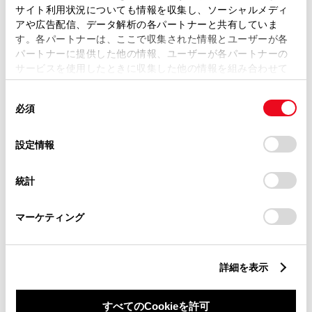
サイト利用状況についても情報を収集し、ソーシャルメディ
室 伸一郎
山﨑 達也
アや広告配信、データ解析の各パートナーと共有していま
営業マネージャー
営業スタッフ
す。各パートナーは、ここで収集された情報とユーザーが各
パートナーに提供した他の情報、ユーザーが各パートナーの
サービスを使用したときに収集した他の情報を組み合わせて
使用することがあります。当ウェブサイトの使用を続行する
同
とCookie(クッキー)に同意したこととなります。
必須
意
の
「すべてのCookieを許可」をクリックすることで、お客様の
選
デバイスにすべてのCookie(クッキー)が保存されることに同
設定情報
択
意したことになります。Cookie(クッキー)のオプトアウト、
江畑 良勝
高瀬 柊哉
設定の変更、同意を撤回したりするにあたっては、当社の
営業スタッフ
営業スタッフ
統計
「
Cookie（クッキー）情報の取り扱いについて
」をご覧くだ
さい。
マーケティング
詳細を表示
江畑 忠
髙村 祥平
すべてのCookieを許可
サービスマネージャー
サービスアドバイザー