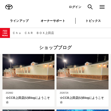
TOYOTA
検索
メニュ
ログイン
ラインアップ
オーナーサポート
トピックス
ローカルナビゲーション
Ｃｈｕ ＣＡＲ ＢＯＸ上田店
ショップブログ
202682
2026726
☆CCB上田店(U)Blogにようこそ
☆CCB上田店(U)Blogにようこそ
☆
☆