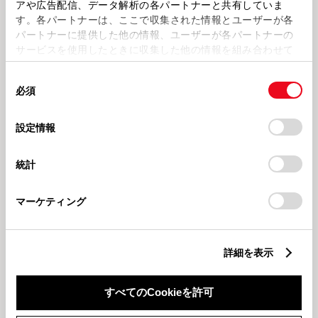
アや広告配信、データ解析の各パートナーと共有していま
す。各パートナーは、ここで収集された情報とユーザーが各
パートナーに提供した他の情報、ユーザーが各パートナーの
サービスを使用したときに収集した他の情報を組み合わせて
使用することがあります。当ウェブサイトの使用を続行する
同
とCookie(クッキー)に同意したこととなります。
必須
意
の
「すべてのCookieを許可」をクリックすることで、お客様の
2026621
2026614
☆CCB上田店(U)Blogにようこそ
☆CCB上田店(U)Blogにようこそ
選
デバイスにすべてのCookie(クッキー)が保存されることに同
設定情報
☆
☆
択
意したことになります。Cookie(クッキー)のオプトアウト、
設定の変更、同意を撤回したりするにあたっては、当社の
統計
「
Cookie（クッキー）情報の取り扱いについて
」をご覧くだ
さい。
マーケティング
詳細を表示
202667
☆CCB上田店(U)Blogにようこそ
すべてのCookieを許可
☆