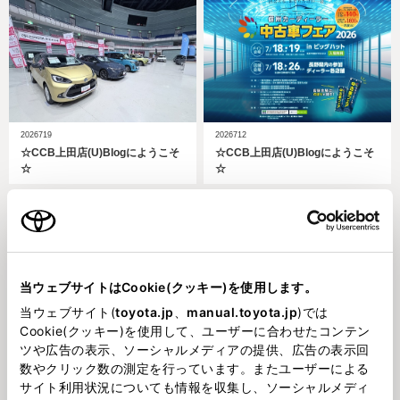
2026719
2026712
☆CCB上田店(U)Blogにようこそ
☆CCB上田店(U)Blogにようこそ
☆
☆
当ウェブサイトはCookie(クッキー)を使用します。
当ウェブサイト(
toyota.jp
、
manual.toyota.jp
)では
Cookie(クッキー)を使用して、ユーザーに合わせたコンテン
202675
2026628
ツや広告の表示、ソーシャルメディアの提供、広告の表示回
☆CCB上田店(U)Blogにようこそ
☆CCB上田店(U)Blogにようこそ
数やクリック数の測定を行っています。またユーザーによる
☆
☆
サイト利用状況についても情報を収集し、ソーシャルメディ